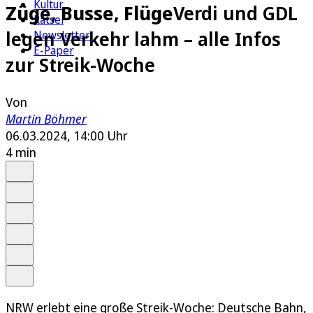
Kultur
Züge, Busse, Flüge
Verdi und GDL
Rätsel
legen Verkehr lahm – alle Infos
Newsletter
E-Paper
zur Streik-Woche
Von
Martin Böhmer
06.03.2024, 14:00 Uhr
4 min
Auf Google bevorzugen
Anhören
Schrift
Merken
Drucken
Teilen
NRW erlebt eine große Streik-Woche: Deutsche Bahn,