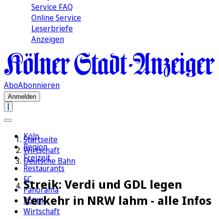
Service FAQ
Online Service
Leserbriefe
Anzeigen
Abo
Abonnieren
Anmelden
Köln
Startseite
Region
Wirtschaft
Freizeit
Deutsche Bahn
Restaurants
FC
Streik: Verdi und GDL legen
Panorama
Verkehr in NRW lahm - alle Infos
Politik
Wirtschaft