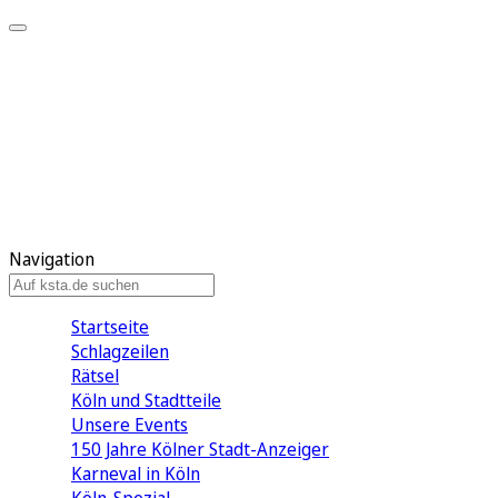
Mein KStA
Meine Artikel
Meine Region
Meine Newsletter
Mein KStA PLUS
Mein E-Paper
Navigation
Startseite
Schlagzeilen
Rätsel
Köln und Stadtteile
Unsere Events
150 Jahre Kölner Stadt-Anzeiger
Karneval in Köln