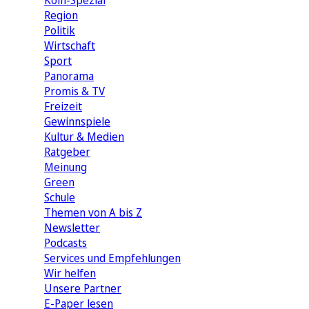
Köln-Spezial
Region
Politik
Wirtschaft
Sport
Panorama
Promis & TV
Freizeit
Gewinnspiele
Kultur & Medien
Ratgeber
Meinung
Green
Schule
Themen von A bis Z
Newsletter
Podcasts
Services und Empfehlungen
Wir helfen
Unsere Partner
E-Paper lesen