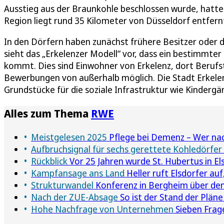
Ausstieg aus der Braunkohle beschlossen wurde, hatte
Region liegt rund 35 Kilometer von Düsseldorf entfern
In den Dörfern haben zunächst frühere Besitzer oder d
sieht das „Erkelenzer Modell“ vor, dass ein bestimmte
kommt. Dies sind Einwohner von Erkelenz, dort Berufst
Bewerbungen von außerhalb möglich. Die Stadt Erkelenz
Grundstücke für die soziale Infrastruktur wie Kinderg
Alles zum Thema
RWE
Meistgelesen 2025
Pflege bei Demenz – Wer nac
Aufbruchsignal für sechs gerettete Kohledörfer
Rückblick
Vor 25 Jahren wurde St. Hubertus in El
Kampfansage ans Land
Heller ruft Elsdorfer auf,
Strukturwandel
Konferenz in Bergheim über de
Nach der ZUE-Absage
So ist der Stand der Plän
Hohe Nachfrage von Unternehmen
Sieben Frag