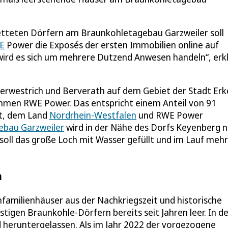
etteten Dörfern am Braunkohletagebau Garzweiler soll
E
Power die Exposés der ersten Immobilien online auf
wird es sich um mehrere Dutzend Anwesen handeln“, erk
erwestrich und Berverath auf dem Gebiet der Stadt Erk
men RWE Power. Das entspricht einem Anteil von 91
dt, dem Land
Nordrhein-Westfalen
und RWE Power
ebau Garzweiler
wird in der Nähe des Dorfs Keyenberg 
soll das große Loch mit Wasser gefüllt und im Lauf meh
n
familienhäuser aus der Nachkriegszeit und historische
stigen Braunkohle-Dörfern bereits seit Jahren leer. In d
d heruntergelassen. Als im Jahr 2022 der vorgezogene