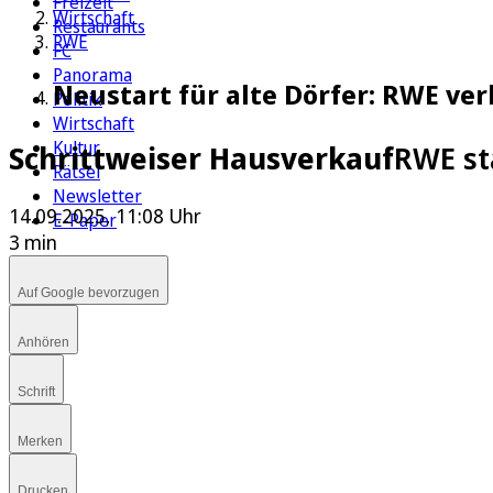
Freizeit
Wirtschaft
Restaurants
RWE
FC
Panorama
Neustart für alte Dörfer: RWE ve
Politik
Wirtschaft
Kultur
Schrittweiser Hausverkauf
RWE st
Rätsel
Newsletter
14.09.2025, 11:08 Uhr
E-Paper
3 min
Auf Google bevorzugen
Anhören
Schrift
Merken
Drucken