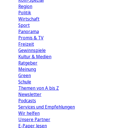
Köln-Spezial
Region
Politik
Wirtschaft
Sport
Panorama
Promis & TV
Freizeit
Gewinnspiele
Kultur & Medien
Ratgeber
Meinung
Green
Schule
Themen von A bis Z
Newsletter
Podcasts
Services und Empfehlungen
Wir helfen
Unsere Partner
E-Paper lesen