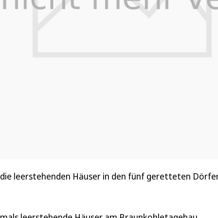
r die leerstehenden Häuser in den fünf geretteten Dörf
stmals leerstehende Häuser am Braunkohletagebau