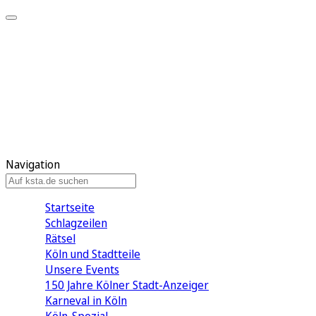
Mein KStA
Meine Artikel
Meine Region
Meine Newsletter
Mein KStA PLUS
Mein E-Paper
Navigation
Startseite
Schlagzeilen
Rätsel
Köln und Stadtteile
Unsere Events
150 Jahre Kölner Stadt-Anzeiger
Karneval in Köln