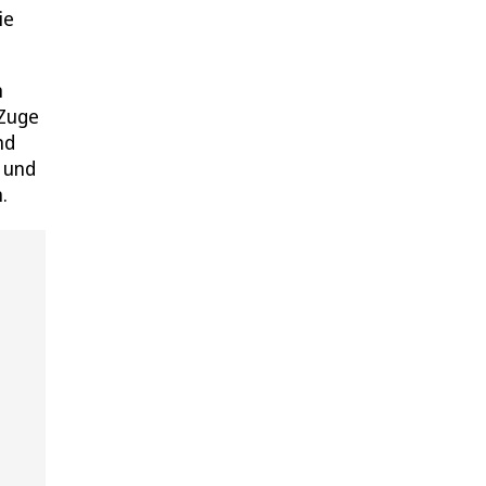
ie
n
 Zuge
nd
 und
.