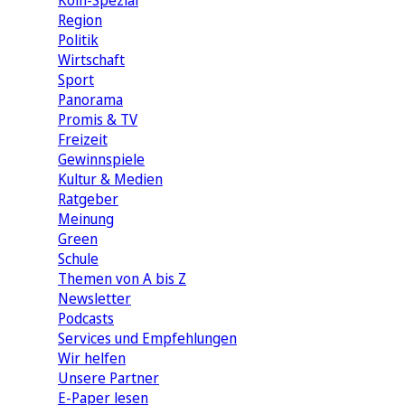
Köln-Spezial
Region
Politik
Wirtschaft
Sport
Panorama
Promis & TV
Freizeit
Gewinnspiele
Kultur & Medien
Ratgeber
Meinung
Green
Schule
Themen von A bis Z
Newsletter
Podcasts
Services und Empfehlungen
Wir helfen
Unsere Partner
E-Paper lesen