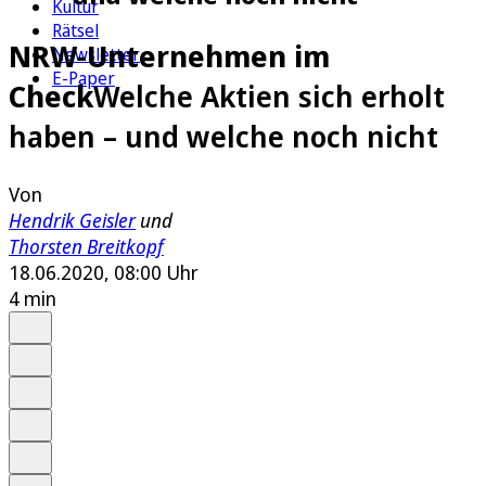
Kultur
Rätsel
NRW-Unternehmen im
Newsletter
E-Paper
Check
Welche Aktien sich erholt
haben – und welche noch nicht
Von
Hendrik Geisler
und
Thorsten Breitkopf
18.06.2020, 08:00 Uhr
4 min
Auf Google bevorzugen
Anhören
Schrift
Merken
Drucken
Teilen