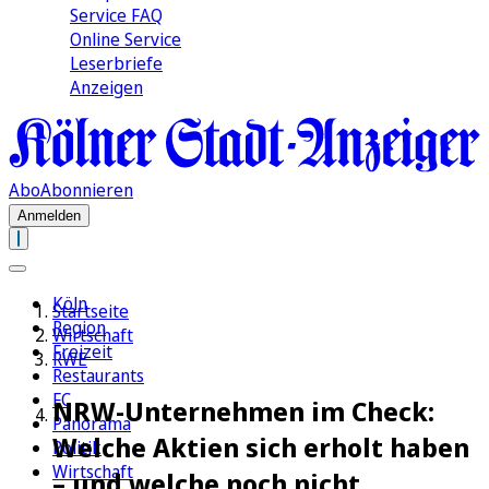
Service FAQ
Online Service
Leserbriefe
Anzeigen
Abo
Abonnieren
Anmelden
Köln
Startseite
Region
Wirtschaft
Freizeit
RWE
Restaurants
FC
NRW-Unternehmen im Check:
Panorama
Welche Aktien sich erholt haben
Politik
Wirtschaft
– und welche noch nicht