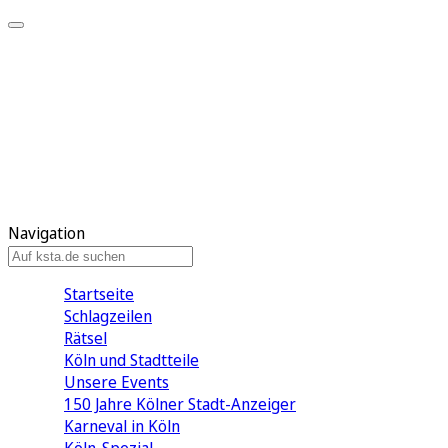
Mein KStA
Meine Artikel
Meine Region
Meine Newsletter
Mein KStA PLUS
Mein E-Paper
Navigation
Startseite
Schlagzeilen
Rätsel
Köln und Stadtteile
Unsere Events
150 Jahre Kölner Stadt-Anzeiger
Karneval in Köln