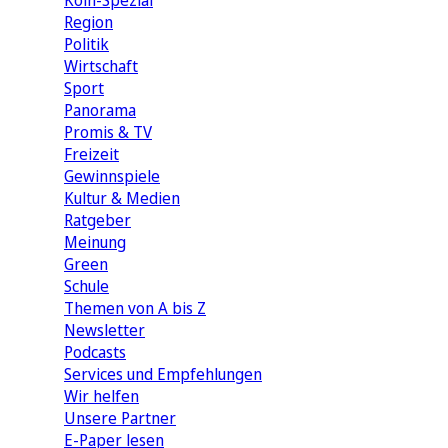
Köln-Spezial
Region
Politik
Wirtschaft
Sport
Panorama
Promis & TV
Freizeit
Gewinnspiele
Kultur & Medien
Ratgeber
Meinung
Green
Schule
Themen von A bis Z
Newsletter
Podcasts
Services und Empfehlungen
Wir helfen
Unsere Partner
E-Paper lesen