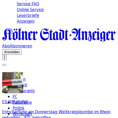
Service FAQ
Online Service
Leserbriefe
Anzeigen
Abo
Abonnieren
Anmelden
Köln
Region
Freizeit
Restaurants
FC
EILMELDUNG
Panorama
Politik
Entschärfung am Donnerstag: Weltkriegsbombe im Rhein
Wirtschaft
gefunden – RTL betroffen