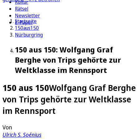
Kultur
Rätsel
Newsletter
Startseite
E-Paper
150aus150
Nürburgring
150 aus 150: Wolfgang Graf
Berghe von Trips gehörte zur
Weltklasse im Rennsport
150 aus 150
Wolfgang Graf Berghe
von Trips gehörte zur Weltklasse
im Rennsport
Von
Ulrich S. Soénius