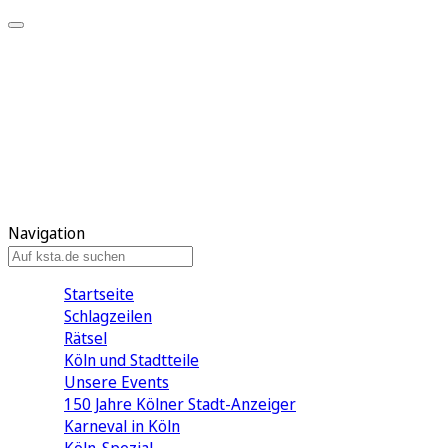
Mein KStA
Meine Artikel
Meine Region
Meine Newsletter
Mein KStA PLUS
Mein E-Paper
Navigation
Startseite
Schlagzeilen
Rätsel
Köln und Stadtteile
Unsere Events
150 Jahre Kölner Stadt-Anzeiger
Karneval in Köln