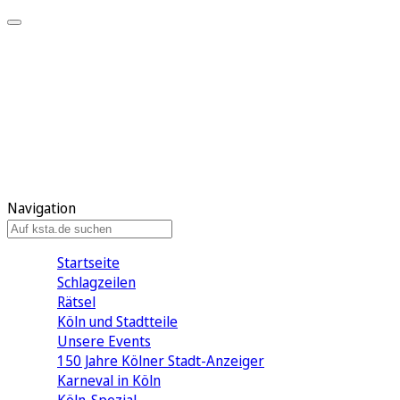
Mein KStA
Meine Artikel
Meine Region
Meine Newsletter
Mein KStA PLUS
Mein E-Paper
Navigation
Startseite
Schlagzeilen
Rätsel
Köln und Stadtteile
Unsere Events
150 Jahre Kölner Stadt-Anzeiger
Karneval in Köln