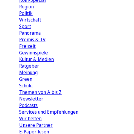
Köln-Spezial
Region
Politik
Wirtschaft
Sport
Panorama
Promis & TV
Freizeit
Gewinnspiele
Kultur & Medien
Ratgeber
Meinung
Green
Schule
Themen von A bis Z
Newsletter
Podcasts
Services und Empfehlungen
Wir helfen
Unsere Partner
E-Paper lesen