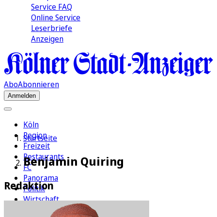
Service FAQ
Online Service
Leserbriefe
Anzeigen
Abo
Abonnieren
Anmelden
Köln
Region
Startseite
Freizeit
Restaurants
Benjamin Quiring
FC
Panorama
Redaktion
Politik
Wirtschaft
Kultur