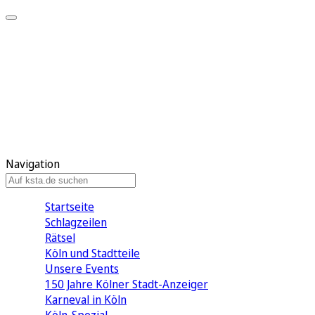
Mein KStA
Meine Artikel
Meine Region
Meine Newsletter
Mein KStA PLUS
Mein E-Paper
Navigation
Startseite
Schlagzeilen
Rätsel
Köln und Stadtteile
Unsere Events
150 Jahre Kölner Stadt-Anzeiger
Karneval in Köln