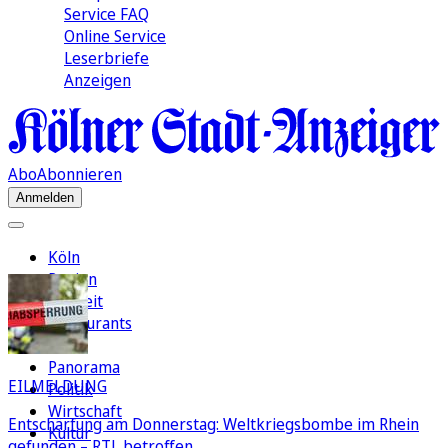
Service FAQ
Online Service
Leserbriefe
Anzeigen
Abo
Abonnieren
Anmelden
Köln
Region
Freizeit
Restaurants
FC
Panorama
EILMELDUNG
Politik
Wirtschaft
Entschärfung am Donnerstag: Weltkriegsbombe im Rhein
Kultur
gefunden – RTL betroffen