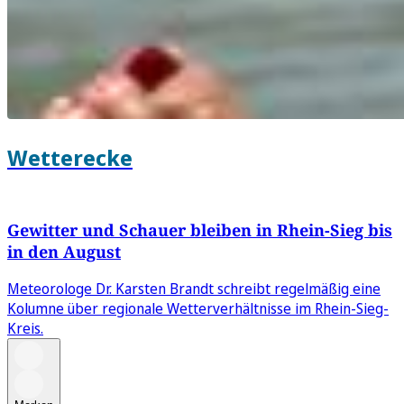
Wetterecke
Gewitter und Schauer bleiben in Rhein-Sieg bis
in den August
Meteorologe Dr. Karsten Brandt schreibt regelmäßig eine
Kolumne über regionale Wetterverhältnisse im Rhein-Sieg-
Kreis.