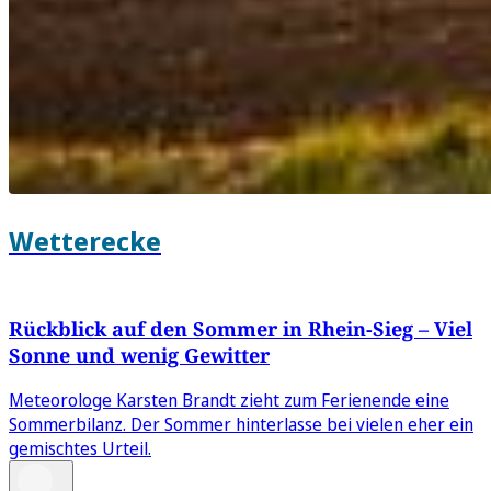
Wetterecke
Rückblick auf den Sommer in Rhein-Sieg – Viel
Sonne und wenig Gewitter
Meteorologe Karsten Brandt zieht zum Ferienende eine
Sommerbilanz. Der Sommer hinterlasse bei vielen eher ein
gemischtes Urteil.