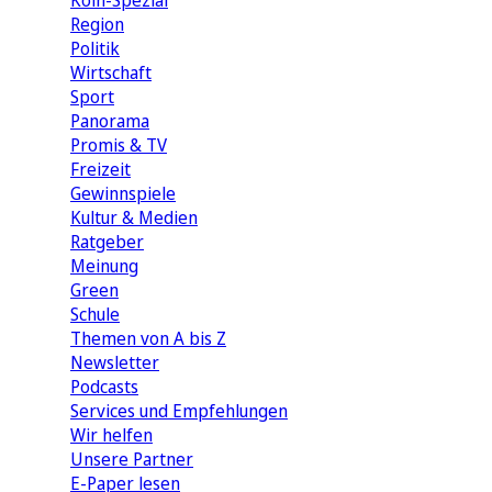
Köln-Spezial
Region
Politik
Wirtschaft
Sport
Panorama
Promis & TV
Freizeit
Gewinnspiele
Kultur & Medien
Ratgeber
Meinung
Green
Schule
Themen von A bis Z
Newsletter
Podcasts
Services und Empfehlungen
Wir helfen
Unsere Partner
E-Paper lesen