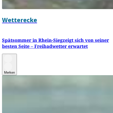
Wetterecke
Spätsommer in Rhein-Siegzeigt sich von seiner
besten Seite – Freibadwetter erwartet
Merken