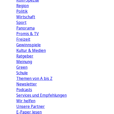
Köln-Spezial
Region
Politik
Wirtschaft
Sport
Panorama
Promis & TV
Freizeit
Gewinnspiele
Kultur & Medien
Ratgeber
Meinung
Green
Schule
Themen von A bis Z
Newsletter
Podcasts
Services und Empfehlungen
Wir helfen
Unsere Partner
E-Paper lesen