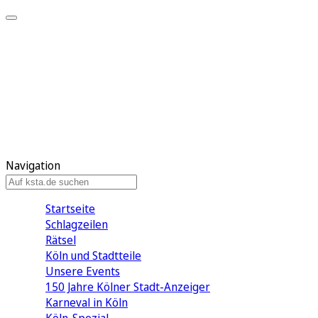
Mein KStA
Meine Artikel
Meine Region
Meine Newsletter
Mein KStA PLUS
Mein E-Paper
Navigation
Startseite
Schlagzeilen
Rätsel
Köln und Stadtteile
Unsere Events
150 Jahre Kölner Stadt-Anzeiger
Karneval in Köln