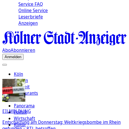
Service FAQ
Online Service
Leserbriefe
Anzeigen
Abo
Abonnieren
Anmelden
Köln
Region
Freizeit
Restaurants
FC
Panorama
EILMELDUNG
Politik
Wirtschaft
Entschärfung am Donnerstag: Weltkriegsbombe im Rhein
Kultur
gefunden – RTL betroffen