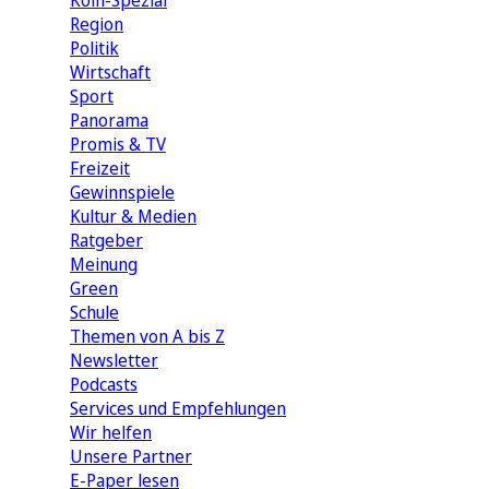
Köln-Spezial
Region
Politik
Wirtschaft
Sport
Panorama
Promis & TV
Freizeit
Gewinnspiele
Kultur & Medien
Ratgeber
Meinung
Green
Schule
Themen von A bis Z
Newsletter
Podcasts
Services und Empfehlungen
Wir helfen
Unsere Partner
E-Paper lesen