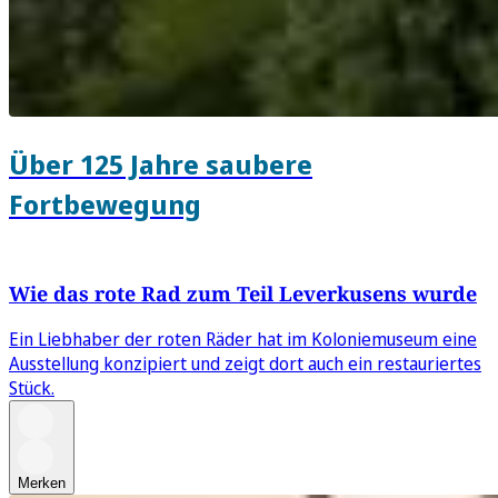
Über 125 Jahre saubere
Fortbewegung
Wie das rote Rad zum Teil Leverkusens wurde
Ein Liebhaber der roten Räder hat im Koloniemuseum eine
Ausstellung konzipiert und zeigt dort auch ein restauriertes
Stück.
Merken