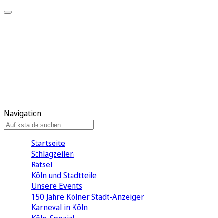
Mein KStA
Meine Artikel
Meine Region
Meine Newsletter
Mein KStA PLUS
Mein E-Paper
Navigation
Startseite
Schlagzeilen
Rätsel
Köln und Stadtteile
Unsere Events
150 Jahre Kölner Stadt-Anzeiger
Karneval in Köln