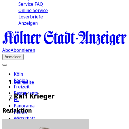
Service FAQ
Online Service
Leserbriefe
Anzeigen
Abo
Abonnieren
Anmelden
Köln
Region
Startseite
Freizeit
Restaurants
Ralf Krieger
FC
Panorama
Redaktion
Politik
Wirtschaft
Kultur