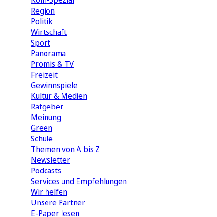
Köln-Spezial
Region
Politik
Wirtschaft
Sport
Panorama
Promis & TV
Freizeit
Gewinnspiele
Kultur & Medien
Ratgeber
Meinung
Green
Schule
Themen von A bis Z
Newsletter
Podcasts
Services und Empfehlungen
Wir helfen
Unsere Partner
E-Paper lesen