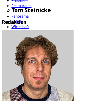
Freizeit
Restaurants
Tom Steinicke
FC
Panorama
Redaktion
Politik
Wirtschaft
Kultur
Rätsel
Newsletter
E-Paper