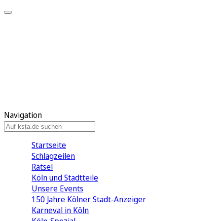
Mein KStA
Meine Artikel
Meine Region
Meine Newsletter
Mein KStA PLUS
Mein E-Paper
Navigation
Startseite
Schlagzeilen
Rätsel
Köln und Stadtteile
Unsere Events
150 Jahre Kölner Stadt-Anzeiger
Karneval in Köln