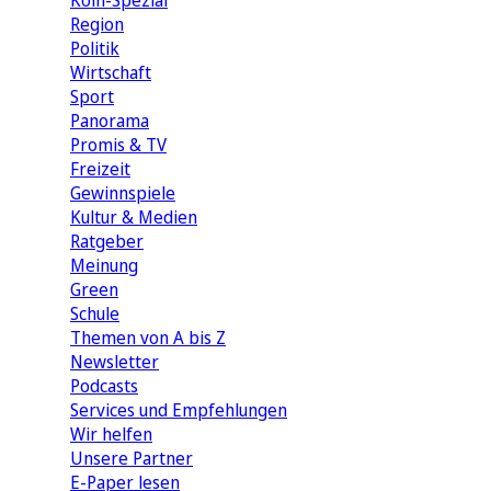
Köln-Spezial
Region
Politik
Wirtschaft
Sport
Panorama
Promis & TV
Freizeit
Gewinnspiele
Kultur & Medien
Ratgeber
Meinung
Green
Schule
Themen von A bis Z
Newsletter
Podcasts
Services und Empfehlungen
Wir helfen
Unsere Partner
E-Paper lesen