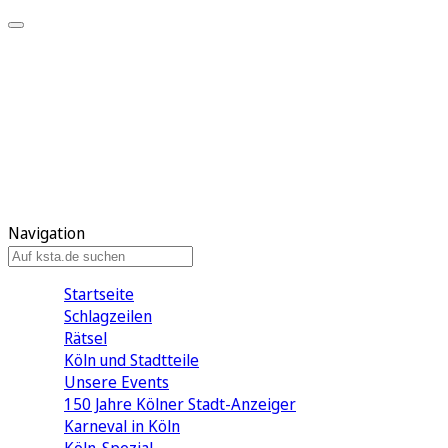
Mein KStA
Meine Artikel
Meine Region
Meine Newsletter
Mein KStA PLUS
Mein E-Paper
Navigation
Startseite
Schlagzeilen
Rätsel
Köln und Stadtteile
Unsere Events
150 Jahre Kölner Stadt-Anzeiger
Karneval in Köln