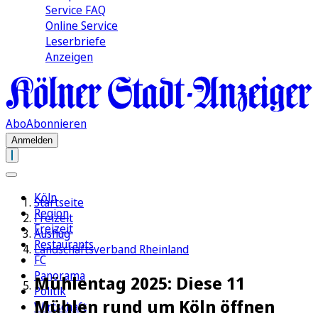
Service FAQ
Online Service
Leserbriefe
Anzeigen
Abo
Abonnieren
Anmelden
Köln
Startseite
Region
Freizeit
Freizeit
Ausflug
Restaurants
Landschaftsverband Rheinland
FC
Panorama
Mühlentag 2025: Diese 11
Politik
Mühlen rund um Köln öffnen
Wirtschaft