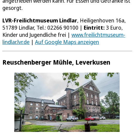
angetrieben werden kann. Für Essen und Getränke ist
gesorgt.
LVR-Freilichtmuseum Lindlar
, Heiligenhoven 16a,
51789 Lindlar, Tel.: 02266 90100 |
Eintritt:
3 Euro,
Kinder und Jugendliche frei |
www.freilichtmuseum-
lindlar.lvr.de
|
Auf Google Maps anzeigen
Reuschenberger Mühle, Leverkusen