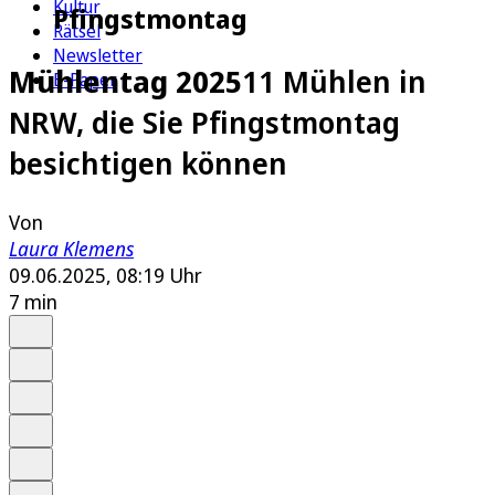
Kultur
Pfingstmontag
Rätsel
Newsletter
Mühlentag 2025
11 Mühlen in
E-Paper
NRW, die Sie Pfingstmontag
besichtigen können
Von
Laura Klemens
09.06.2025, 08:19 Uhr
7 min
Auf Google bevorzugen
Anhören
Schrift
Merken
Drucken
Teilen