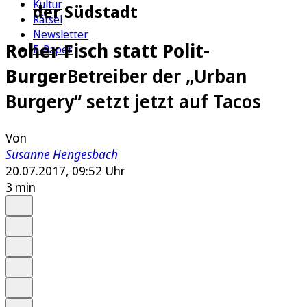
Kultur
der Südstadt
Rätsel
Newsletter
Roher Fisch statt Polit-
E-Paper
Burger
Betreiber der „Urban
Burgery“ setzt jetzt auf Tacos
Von
Susanne Hengesbach
20.07.2017, 09:52 Uhr
3 min
Auf Google bevorzugen
Anhören
Schrift
Merken
Drucken
Teilen