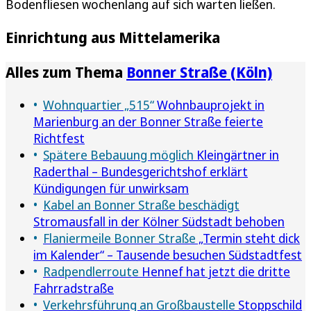
Bodenfliesen wochenlang auf sich warten ließen.
Einrichtung aus Mittelamerika
Alles zum Thema
Bonner Straße (Köln)
Wohnquartier „515“
Wohnbauprojekt in
Marienburg an der Bonner Straße feierte
Richtfest
Spätere Bebauung möglich
Kleingärtner in
Raderthal – Bundesgerichtshof erklärt
Kündigungen für unwirksam
Kabel an Bonner Straße beschädigt
Stromausfall in der Kölner Südstadt behoben
Flaniermeile Bonner Straße
„Termin steht dick
im Kalender“ – Tausende besuchen Südstadtfest
Radpendlerroute
Hennef hat jetzt die dritte
Fahrradstraße
Verkehrsführung an Großbaustelle
Stoppschild