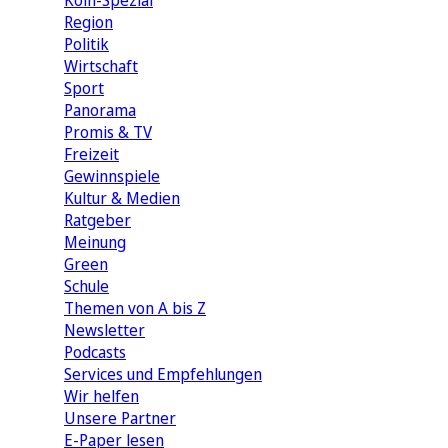
Köln-Spezial
Region
Politik
Wirtschaft
Sport
Panorama
Promis & TV
Freizeit
Gewinnspiele
Kultur & Medien
Ratgeber
Meinung
Green
Schule
Themen von A bis Z
Newsletter
Podcasts
Services und Empfehlungen
Wir helfen
Unsere Partner
E-Paper lesen