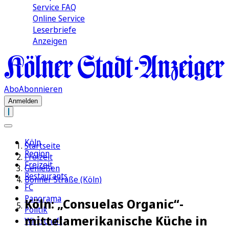
Service FAQ
Online Service
Leserbriefe
Anzeigen
Abo
Abonnieren
Anmelden
Köln
Startseite
Region
Freizeit
Freizeit
Genießen
Restaurants
Bonner Straße (Köln)
FC
Panorama
Köln: „Consuelas Organic“-
Politik
mittelamerikanische Küche in
Wirtschaft