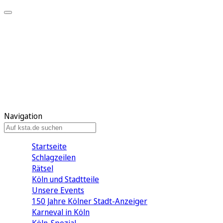
Mein KStA
Meine Artikel
Meine Region
Meine Newsletter
Mein KStA PLUS
Mein E-Paper
Navigation
Startseite
Schlagzeilen
Rätsel
Köln und Stadtteile
Unsere Events
150 Jahre Kölner Stadt-Anzeiger
Karneval in Köln