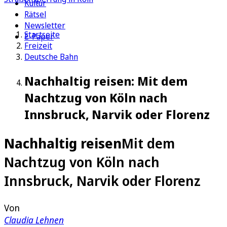
Kultur
Rätsel
Newsletter
Startseite
E-Paper
Freizeit
Deutsche Bahn
Nachhaltig reisen: Mit dem
Nachtzug von Köln nach
Innsbruck, Narvik oder Florenz
Nachhaltig reisen
Mit dem
Nachtzug von Köln nach
Innsbruck, Narvik oder Florenz
Von
Claudia Lehnen