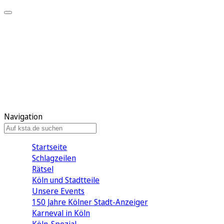
Mein KStA
Meine Artikel
Meine Region
Meine Newsletter
Mein KStA PLUS
Mein E-Paper
Navigation
Startseite
Schlagzeilen
Rätsel
Köln und Stadtteile
Unsere Events
150 Jahre Kölner Stadt-Anzeiger
Karneval in Köln