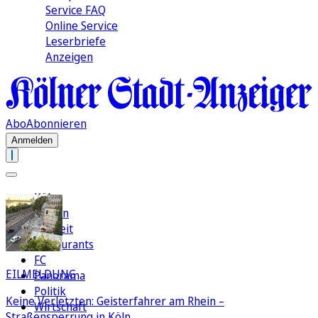
Service FAQ
Online Service
Leserbriefe
Anzeigen
Abo
Abonnieren
Anmelden
Köln
Region
Freizeit
Restaurants
FC
EILMELDUNG
Panorama
Politik
Keine Verletzten: Geisterfahrer am Rhein –
Wirtschaft
Straßensperrung in Köln