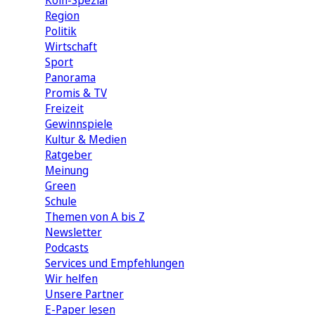
Köln-Spezial
Region
Politik
Wirtschaft
Sport
Panorama
Promis & TV
Freizeit
Gewinnspiele
Kultur & Medien
Ratgeber
Meinung
Green
Schule
Themen von A bis Z
Newsletter
Podcasts
Services und Empfehlungen
Wir helfen
Unsere Partner
E-Paper lesen