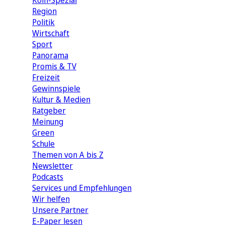
Köln-Spezial
Region
Politik
Wirtschaft
Sport
Panorama
Promis & TV
Freizeit
Gewinnspiele
Kultur & Medien
Ratgeber
Meinung
Green
Schule
Themen von A bis Z
Newsletter
Podcasts
Services und Empfehlungen
Wir helfen
Unsere Partner
E-Paper lesen