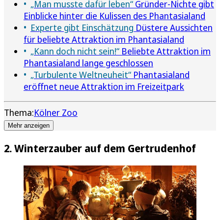
„Man musste dafür leben“
Gründer-Nichte gibt
Einblicke hinter die Kulissen des Phantasialand
Experte gibt Einschätzung
Düstere Aussichten
für beliebte Attraktion im Phantasialand
„Kann doch nicht sein!“
Beliebte Attraktion im
Phantasialand lange geschlossen
„Turbulente Weltneuheit“
Phantasialand
eröffnet neue Attraktion im Freizeitpark
Thema:
Kölner Zoo
Mehr anzeigen
2. Winterzauber auf dem Gertrudenhof