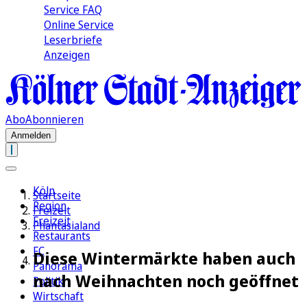
Service FAQ
Online Service
Leserbriefe
Anzeigen
Abo
Abonnieren
Anmelden
Köln
Startseite
Region
Freizeit
Freizeit
Phantasialand
Restaurants
FC
Diese Wintermärkte haben auch
Panorama
nach Weihnachten noch geöffnet
Politik
Wirtschaft