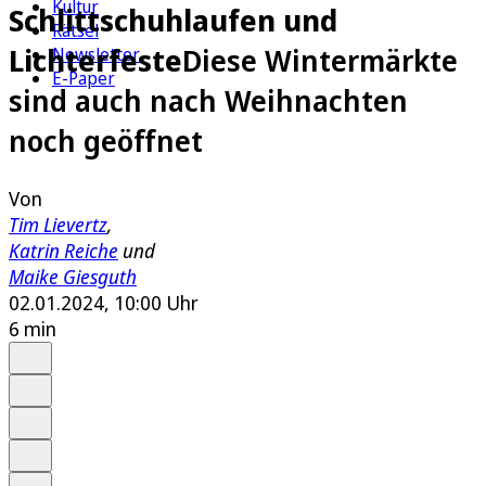
Kultur
Schlittschuhlaufen und
Rätsel
Lichterfeste
Diese Wintermärkte
Newsletter
E-Paper
sind auch nach Weihnachten
noch geöffnet
Von
Tim Lievertz
,
Katrin Reiche
und
Maike Giesguth
02.01.2024, 10:00 Uhr
6 min
Auf Google bevorzugen
Anhören
Schrift
Merken
Drucken