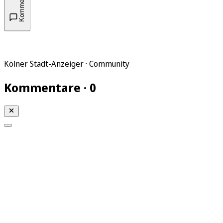
Kommentare
Kölner Stadt-Anzeiger · Community
Kommentare · 0
Mein KStA
Meine Artikel
Meine Region
Meine Newsletter
Mein KStA PLUS
Mein E-Paper