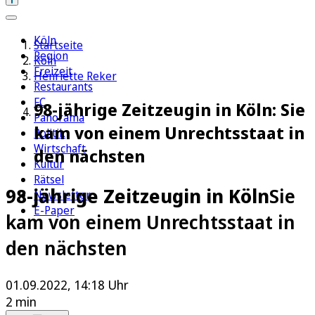
Köln
Startseite
Region
Köln
Freizeit
Henriette Reker
Restaurants
FC
98-jährige Zeitzeugin in Köln: Sie
Panorama
kam von einem Unrechtsstaat in
Politik
Wirtschaft
den nächsten
Kultur
Rätsel
98-jährige Zeitzeugin in Köln
Sie
Newsletter
E-Paper
kam von einem Unrechtsstaat in
den nächsten
01.09.2022, 14:18 Uhr
2 min