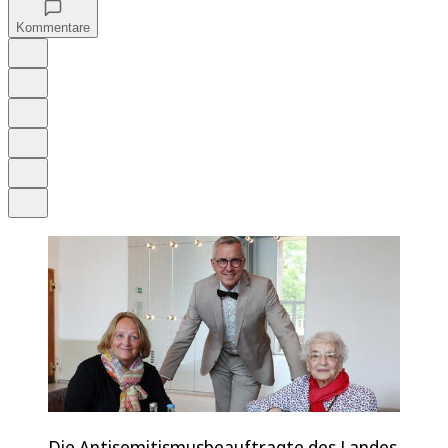
Kommentare
Auf Google bevorzugen
Anhören
Schrift
Merken
Drucken
Teilen
Die Antisemitismusbeauftragte des Landes