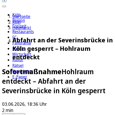
Köln
Startseite
Region
Köln
Freizeit
Heumarkt
Restaurants
FC
Abfahrt an der Severinsbrücke in
Panorama
Köln gesperrt – Hohlraum
Politik
Wirtschaft
entdeckt
Kultur
Rätsel
Sofortmaßnahme
Hohlraum
Newsletter
E-Paper
entdeckt – Abfahrt an der
Severinsbrücke in Köln gesperrt
03.06.2026, 18:36 Uhr
2 min