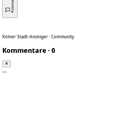
Kommentare
Kölner Stadt-Anzeiger · Community
Kommentare · 0
Mein KStA
Meine Artikel
Meine Region
Meine Newsletter
Mein KStA PLUS
Mein E-Paper