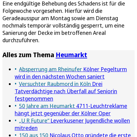
Eine endgültige Behebung des Schadens ist für die
Folgewoche vorgesehen. Hierfür wird die
Geradeausspur am Montag sowie am Dienstag
nochmals temporär vollständig gesperrt, um eine
Sanierung der Decke im betroffenen Areal
durchzuführen.
Alles zum Thema
Heumarkt
Absperrung am Rheinufer
Kölner Pegelturm
wird in den nächsten Wochen saniert
Versuchter Raubmord in Köln
Drei
Tatverdächtige nach Überfall auf Seniorin
festgenommen
50 Jahre am Heumarkt
4711-Leuchtreklame
hängt jetzt gegenüber der Kölner Oper
„U R Future“
Leverkusener Jugendliche wollen
mitreden
150 aus 150
Nicolaus Otto gründete die erste