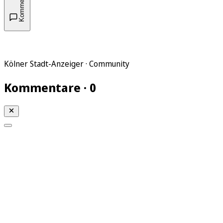
Kommentare
Kölner Stadt-Anzeiger · Community
Kommentare · 0
Mein KStA
Meine Artikel
Meine Region
Meine Newsletter
Mein KStA PLUS
Mein E-Paper