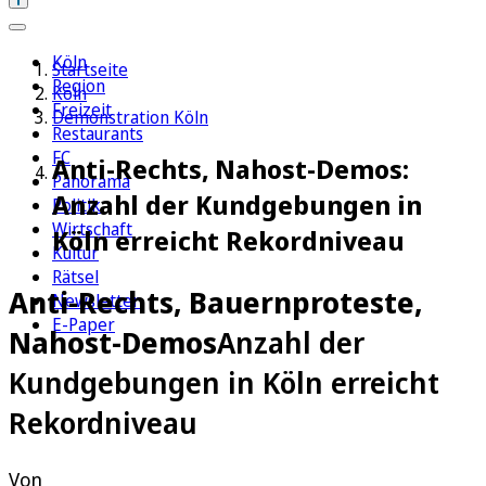
Köln
Startseite
Region
Köln
Freizeit
Demonstration Köln
Restaurants
FC
Anti-Rechts, Nahost-Demos:
Panorama
Anzahl der Kundgebungen in
Politik
Wirtschaft
Köln erreicht Rekordniveau
Kultur
Rätsel
Anti-Rechts, Bauernproteste,
Newsletter
E-Paper
Nahost-Demos
Anzahl der
Kundgebungen in Köln erreicht
Rekordniveau
Von