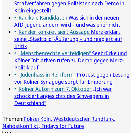
Strafverfahren gegen Polizisten nach Demo in
Köln eingestellt
Radikale Kandidaten
Was sich in der neuen
AfD-Jugend ändern wird – und was eher nicht
Kanzler konkretisiert Aussage
Merz erklärt
seine „Stadtbild“-Äußerung – und reagiert auf
Kritik
„Menschenrechte verteidigen“
Seebrücke und
Kölner Initiativen rufen zu Demo gegen Merz-
Politik auf
„Judenhass in Reinform“
Protest gegen Lesung
vor Kölner Synagoge sorgt für Empörung
Kölner Autorin zum 7. Oktober
„Ich war
schockiert angesichts des Schweigens in
Deutschland“
Themen:
Polizei Köln
Westdeutscher Rundfunk
Nahostkonflikt
Fridays for Future