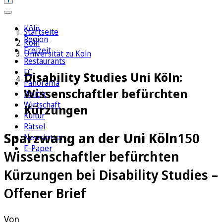
Köln
Startseite
Region
Köln
Freizeit
Universität zu Köln
Restaurants
FC
Disability Studies Uni Köln:
Panorama
Wissenschaftler befürchten
Politik
Wirtschaft
Kürzungen
Kultur
Rätsel
Sparzwang an der Uni Köln
150
Newsletter
E-Paper
Wissenschaftler befürchten
Kürzungen bei Disability Studies –
Offener Brief
Von