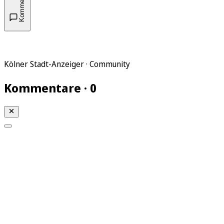
Kommentare
Kölner Stadt-Anzeiger · Community
Kommentare · 0
Mein KStA
Meine Artikel
Meine Region
Meine Newsletter
Mein KStA PLUS
Mein E-Paper