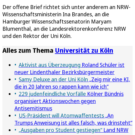
Der offene Brief richtet sich unter anderem an NRW-
Wissenschaftsministerin Ina Brandes, an die
Hamburger Wissenschaftssenatorin Maryam
Blumenthal, an die Landesrektorenkonferenz NRW
und den Rektor der Uni Köln.
Alles zum Thema
Universität zu Köln
Aktivist aus Überzeugung
Roland Schüler ist
neuer Lindenthaler Bezirksbürgermeister
Samy Deluxe an der Uni Köln
„Zeig mir eine KI,
die in 20 Jahren so rappen kann wie ich“
229 judenfeindliche Vorfälle
Kölner Bündnis
organisiert Aktionswochen gegen
Antisemitismus
US-Präsident will Atomwaffentests
„An
Trumps Anweisung ist alles falsch, was drinsteht“
„Ausgaben pro Student gestiegen“
Land NRW