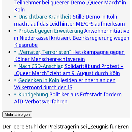
Teilnehmer bei queerer Demo „Queer March“ in
Köln
Unsichtbare Krankheit
Stille Demo in Köln
macht auf das Leid hinter ME/CFS aufmerksam
Protest gegen Erweiterung
Anwohnerinitiative
in Niederkassel kritisiert Bezirksregierung wegen
Kiesgrube
„Verräter, Terroristen“
Hetzkampagne gegen
Kölner Menschenrechtsverein
Nach CSD-Anschlag
Solidarität und Protest –
„Queer March“ zieht am 9. August durch Köln
Gedenken in Köln
Jesiden erinnern an den
Völkermord durch den IS
Kundgebung
Politiker aus Erftstadt fordern
AfD-Verbotsverfahren
Mehr anzeigen
Der leere Stuhl der Preisträgerin sei „Zeugnis für Eren