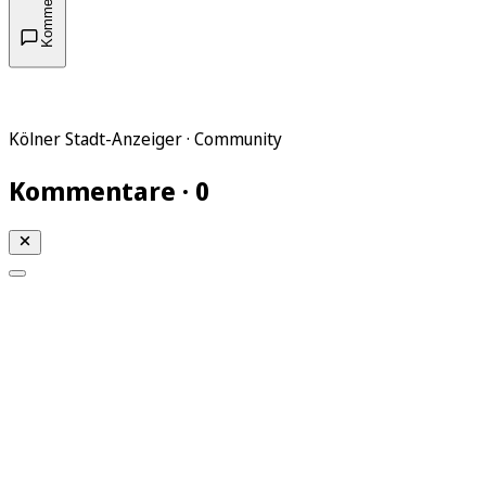
Kommentare
Kölner Stadt-Anzeiger · Community
Kommentare · 0
Mein KStA
Meine Artikel
Meine Region
Meine Newsletter
Mein KStA PLUS
Mein E-Paper