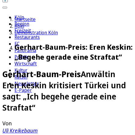
Köln
Startseite
Region
Köln
Freizeit
Demonstration Köln
Restaurants
FC
Gerhart-Baum-Preis: Eren Keskin:
Panorama
„Begehe gerade eine Straftat“
Politik
Wirtschaft
Kultur
Gerhart-Baum-Preis
Anwältin
Rätsel
Eren Keskin kritisiert Türkei und
Newsletter
E-Paper
sagt: „Ich begehe gerade eine
Straftat“
Von
Uli Kreikebaum