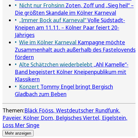
Nicht nur Frohsinn
Zoten, Zoff und „Sieg heil“ –
Die größten Skandale im Kölner Karneval
„Immer Bock auf Karneval“
Volle Südstadt-
Kneipen am 11.11. – Kölner Paar feiert 20-
Jähriges
Wie im Kölner Karneval
Kampagne möchte
Zusammenhalt auch außerhalb des Fastelovends
fördern
Alte Schätzchen wiederbelebt
„Ahl Kamelle“-
Band begeistert Kölner Kneipenpublikum mit
Klassikern
Konzert
Tommy Engel bringt Bergisch
Gladbach zum Beben
Themen:
Bläck Fööss
Westdeutscher Rundfunk
Paveier
Kölner Dom
Belgisches Viertel
Eigelstein
Loss Mer Singe
Mehr anzeigen