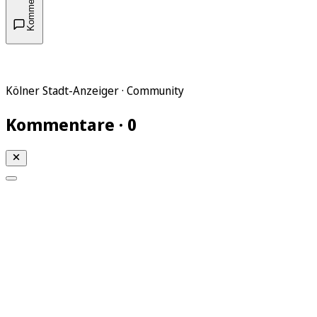
Kommentare
Kölner Stadt-Anzeiger · Community
Kommentare · 0
Mein KStA
Meine Artikel
Meine Region
Meine Newsletter
Mein KStA PLUS
Mein E-Paper