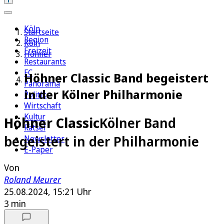
Köln
Startseite
Region
Köln
Freizeit
Höhner
Restaurants
FC
Höhner Classic Band begeistert
Panorama
in der Kölner Philharmonie
Politik
Wirtschaft
Kultur
Höhner Classic
Kölner Band
Rätsel
begeistert in der Philharmonie
Newsletter
E-Paper
Von
Roland Meurer
25.08.2024, 15:21 Uhr
3 min