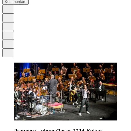
Kommentare
Auf Google bevorzugen
Anhören
Schrift
Merken
Drucken
Teilen
Premiere Höhner Classic 2024, Kölner