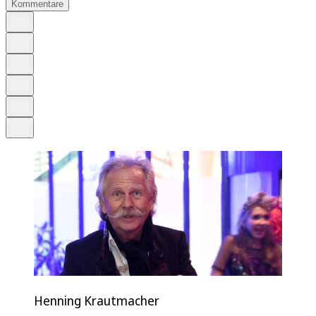
Kommentare
Auf Google bevorzugen
Anhören
Schrift
Merken
Drucken
Teilen
Henning Krautmacher