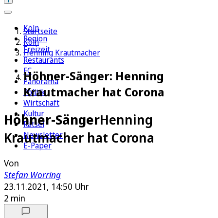
Köln
Startseite
Region
Köln
Freizeit
Henning Krautmacher
Restaurants
FC
Höhner-Sänger: Henning
Panorama
Krautmacher hat Corona
Politik
Wirtschaft
Kultur
Höhner-Sänger
Henning
Rätsel
Krautmacher hat Corona
Newsletter
E-Paper
Von
Stefan Worring
23.11.2021, 14:50 Uhr
2 min