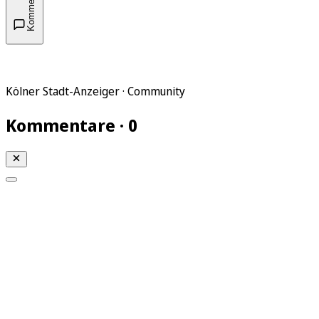
Kommentare
Kölner Stadt-Anzeiger · Community
Kommentare · 0
Mein KStA
Meine Artikel
Meine Region
Meine Newsletter
Mein KStA PLUS
Mein E-Paper