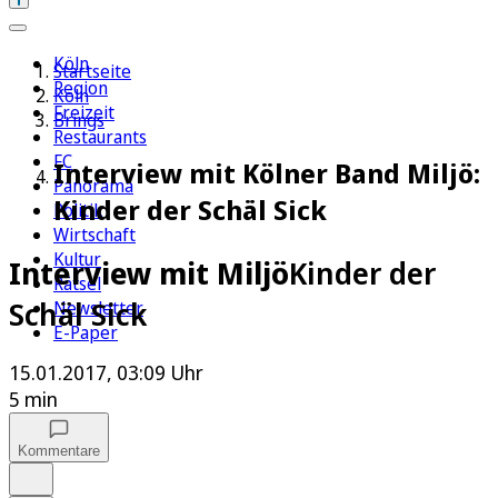
Köln
Startseite
Region
Köln
Freizeit
Brings
Restaurants
FC
Interview mit Kölner Band Miljö:
Panorama
Kinder der Schäl Sick
Politik
Wirtschaft
Kultur
Interview mit Miljö
Kinder der
Rätsel
Schäl Sick
Newsletter
E-Paper
15.01.2017, 03:09 Uhr
5 min
Kommentare
Auf Google bevorzugen