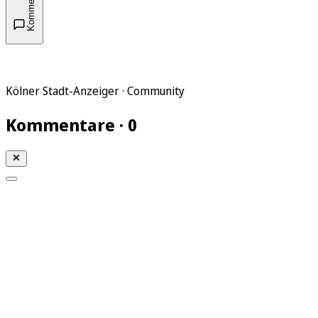
Kommentare
Kölner Stadt-Anzeiger · Community
Kommentare · 0
Mein KStA
Meine Artikel
Meine Region
Meine Newsletter
Mein KStA PLUS
Mein E-Paper