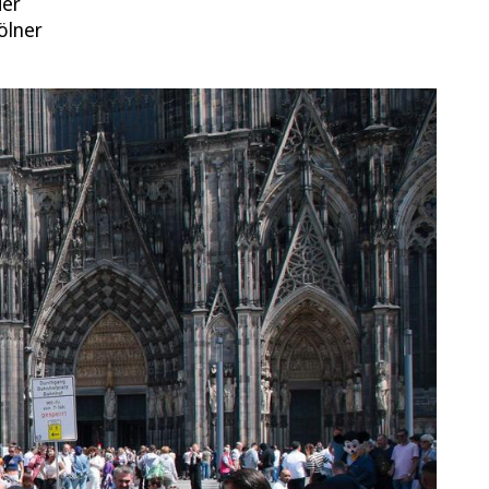
der
ölner