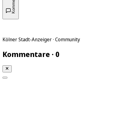
Kommentare
Kölner Stadt-Anzeiger · Community
Kommentare · 0
Mein KStA
Meine Artikel
Meine Region
Meine Newsletter
Mein KStA PLUS
Mein E-Paper