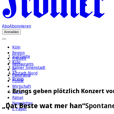
Abo
Abonnieren
Anmelden
Köln
Region
Startseite
Freizeit
Köln
Restaurants
Kölner Innenstadt
FC
Altstadt-Nord
Panorama
Brings
Politik
Wirtschaft
Brings geben plötzlich Konzert v
Kultur
Rätsel
Newsletter
„Dat Beste wat mer han“
Spontane
E-Paper