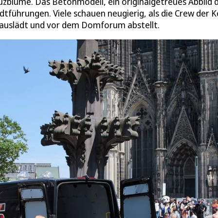
euzblume. Das Betonmodell, ein originalgetreues Abbild 
tführungen. Viele schauen neugierig, als die Crew der K
 auslädt und vor dem Domforum abstellt.