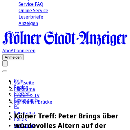
Service FAQ
Online Service
Leserbriefe
Anzeigen
Abo
Abonnieren
Anmelden
Köln
Startseite
Region
Panorama
Freizeit
Promis & TV
Restaurants
Mülheimer Brücke
FC
Panorama
Kölner Treff: Peter Brings über
Politik
würdevolles Altern auf der
Wirtschaft