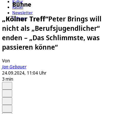
Kultur
Bühne
Rätsel
Newsletter
„Kölner Treff“
Peter Brings will
E-Paper
nicht als „Berufsjugendlicher“
enden – „Das Schlimmste, was
passieren könne“
Von
Jan Gebauer
24.09.2024, 11:04 Uhr
3 min
Auf Google bevorzugen
Anhören
Schrift
Merken