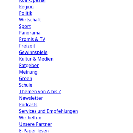
Köln-Spezial
Region
Politik
Wirtschaft
Sport
Panorama
Promis & TV
Freizeit
Gewinnspiele
Kultur & Medien
Ratgeber
Meinung
Green
Schule
Themen von A bis Z
Newsletter
Podcasts
Services und Empfehlungen
Wir helfen
Unsere Partner
E-Paper lesen