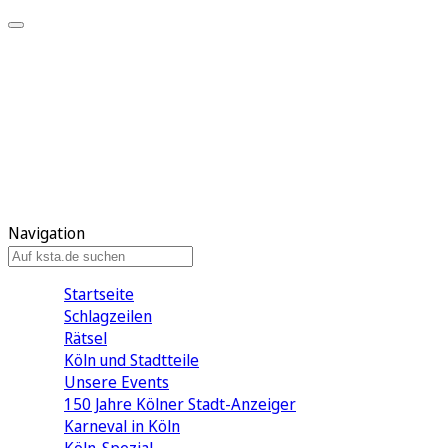
Mein KStA
Meine Artikel
Meine Region
Meine Newsletter
Mein KStA PLUS
Mein E-Paper
Navigation
Startseite
Schlagzeilen
Rätsel
Köln und Stadtteile
Unsere Events
150 Jahre Kölner Stadt-Anzeiger
Karneval in Köln