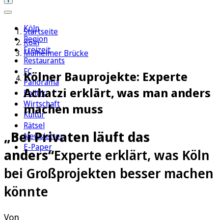
Köln
Startseite
Region
Köln
Freizeit
Mülheimer Brücke
Restaurants
FC
Kölner Bauprojekte: Experte
Panorama
Achatzi erklärt, was man anders
Politik
Wirtschaft
machen muss
Kultur
Rätsel
„Bei Privaten läuft das
Newsletter
E-Paper
anders“
Experte erklärt, was Köln
bei Großprojekten besser machen
könnte
Von