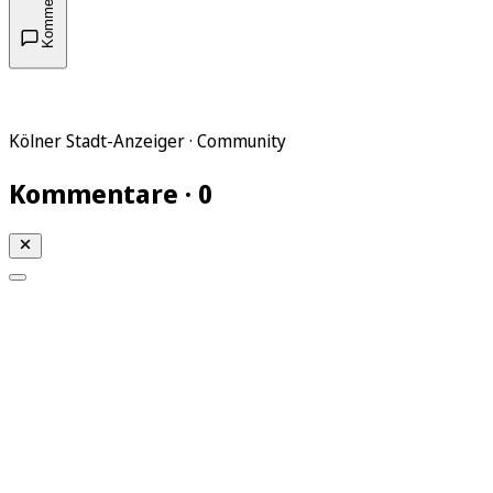
Kommentare
Kölner Stadt-Anzeiger · Community
Kommentare · 0
Mein KStA
Meine Artikel
Meine Region
Meine Newsletter
Mein KStA PLUS
Mein E-Paper