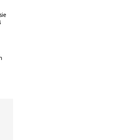
sie
4
h