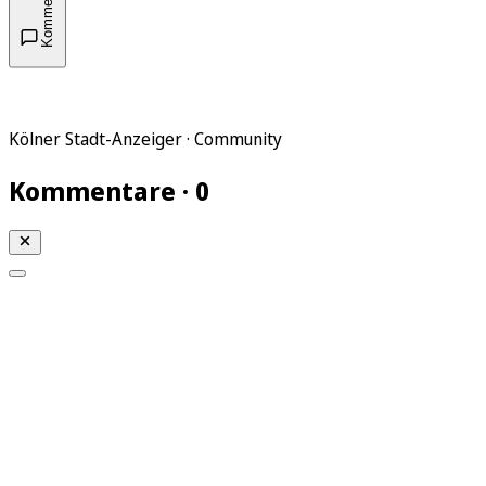
Kommentare
Kölner Stadt-Anzeiger · Community
Kommentare · 0
Mein KStA
Meine Artikel
Meine Region
Meine Newsletter
Mein KStA PLUS
Mein E-Paper