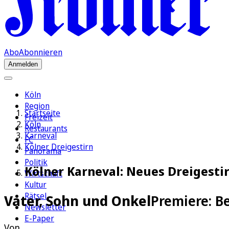
Abo
Abonnieren
Anmelden
Köln
Region
Startseite
Freizeit
Köln
Restaurants
Karneval
FC
Kölner Dreigestirn
Panorama
Politik
Kölner Karneval: Neues Dreigestir
Wirtschaft
Kultur
Rätsel
Vater, Sohn und Onkel
Premiere: Be
Newsletter
E-Paper
Von