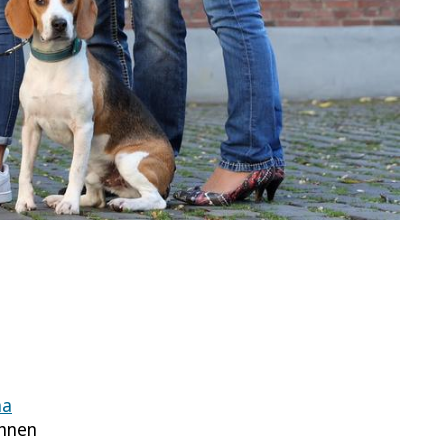
ha
chnen