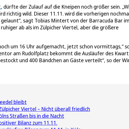
t
, dürfte der Zulauf auf die Kneipen noch größer sein. „W
d richtig wild. Dieser 11.11. wird die vorherigen nochma
 gelaunt“, sagt Tobias Mintert von der Barracuda Bar i
 ruhiger ab als im Zülpicher Viertel, aber die größere
ir noch um 16 Uhr aufgemacht, jetzt schon vormittags,“ s
entor am Rudolfplatz bekommt die Ausläufer des Kwart
gestockt und 400 Bändchen an Gäste verteilt“, so der Wir
eedel bleibt
picher Viertel – Nicht überall friedlich
lns Straßen bis in die Nacht
sitiver Bilanz zum 11.11.