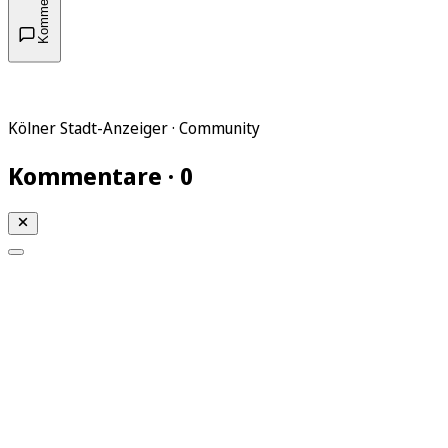
Kommentare
Kölner Stadt-Anzeiger · Community
Kommentare · 0
Mein KStA
Meine Artikel
Meine Region
Meine Newsletter
Mein KStA PLUS
Mein E-Paper