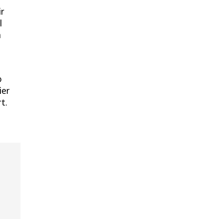
ir
l
m
o
ier
t.