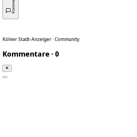
Kommentare
Kölner Stadt-Anzeiger · Community
Kommentare · 0
Mein KStA
Meine Artikel
Meine Region
Meine Newsletter
Mein KStA PLUS
Mein E-Paper