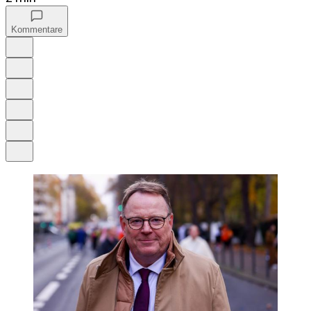
Kommentare
Auf Google bevorzugen
Anhören
Schrift
Merken
Drucken
Teilen