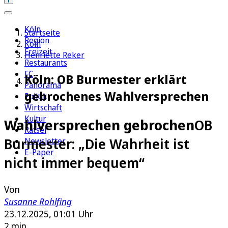
Köln
Startseite
Region
Köln
Freizeit
Henriette Reker
Restaurants
FC
Köln: OB Burmester erklärt
Panorama
gebrochenes Wahlversprechen
Politik
Wirtschaft
Kultur
Wahlversprechen gebrochen
OB
Rätsel
Burmester: „Die Wahrheit ist
Newsletter
E-Paper
nicht immer bequem“
Von
Susanne Rohlfing
23.12.2025, 01:01 Uhr
2 min