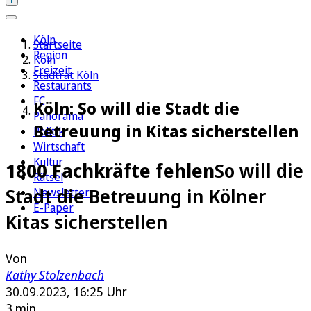
Köln
Startseite
Region
Köln
Freizeit
Stadtrat Köln
Restaurants
FC
Köln: So will die Stadt die
Panorama
Betreuung in Kitas sicherstellen
Politik
Wirtschaft
Kultur
1800 Fachkräfte fehlen
So will die
Rätsel
Stadt die Betreuung in Kölner
Newsletter
E-Paper
Kitas sicherstellen
Von
Kathy Stolzenbach
30.09.2023, 16:25 Uhr
3 min