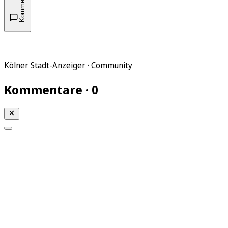
Kommentare
Kölner Stadt-Anzeiger · Community
Kommentare · 0
Mein KStA
Meine Artikel
Meine Region
Meine Newsletter
Mein KStA PLUS
Mein E-Paper