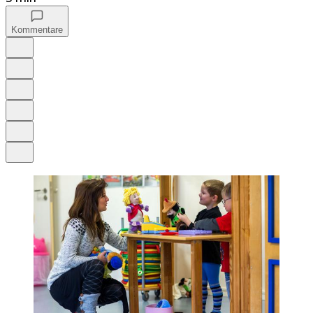
Kommentare
Auf Google bevorzugen
Anhören
Schrift
Merken
Drucken
Teilen