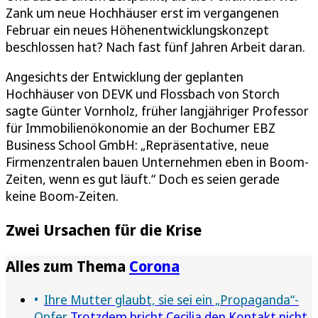
Zank um neue Hochhäuser erst im vergangenen
Februar ein neues Höhenentwicklungskonzept
beschlossen hat? Nach fast fünf Jahren Arbeit daran.
Angesichts der Entwicklung der geplanten
Hochhäuser von DEVK und Flossbach von Storch
sagte Günter Vornholz, früher langjähriger Professor
für Immobilienökonomie an der Bochumer EBZ
Business School GmbH: „Repräsentative, neue
Firmenzentralen bauen Unternehmen eben in Boom-
Zeiten, wenn es gut läuft.“ Doch es seien gerade
keine Boom-Zeiten.
Zwei Ursachen für die Krise
Alles zum Thema
Corona
Ihre Mutter glaubt, sie sei ein „Propaganda“-
Opfer
Trotzdem bricht Cecilia den Kontakt nicht