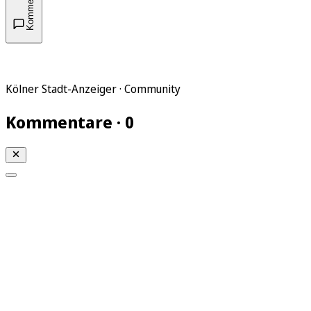
Kommentare
Kölner Stadt-Anzeiger · Community
Kommentare · 0
Mein KStA
Meine Artikel
Meine Region
Meine Newsletter
Mein KStA PLUS
Mein E-Paper