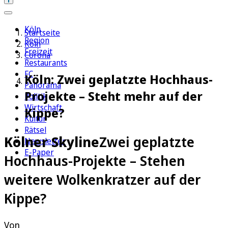
Köln
Startseite
Region
Köln
Freizeit
Corona
Restaurants
FC
Köln: Zwei geplatzte Hochhaus-
Panorama
Projekte – Steht mehr auf der
Politik
Wirtschaft
Kippe?
Kultur
Rätsel
Kölner Skyline
Zwei geplatzte
Newsletter
E-Paper
Hochhaus-Projekte – Stehen
weitere Wolkenkratzer auf der
Kippe?
Von