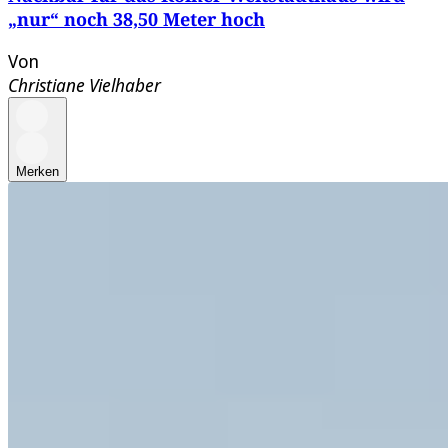
„nur“ noch 38,50 Meter hoch
Von
Christiane Vielhaber
Merken