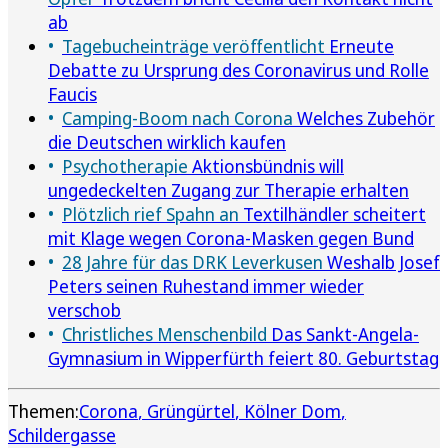
ab
Tagebucheinträge veröffentlicht
Erneute
Debatte zu Ursprung des Coronavirus und Rolle
Faucis
Camping-Boom nach Corona
Welches Zubehör
die Deutschen wirklich kaufen
Psychotherapie
Aktionsbündnis will
ungedeckelten Zugang zur Therapie erhalten
Plötzlich rief Spahn an
Textilhändler scheitert
mit Klage wegen Corona-Masken gegen Bund
28 Jahre für das DRK Leverkusen
Weshalb Josef
Peters seinen Ruhestand immer wieder
verschob
Christliches Menschenbild
Das Sankt-Angela-
Gymnasium in Wipperfürth feiert 80. Geburtstag
Themen:
Corona
Grüngürtel
Kölner Dom
Schildergasse