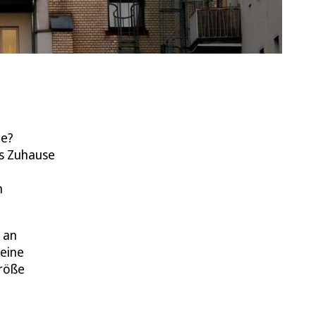
le?
es Zuhause
n
 an
 eine
Größe