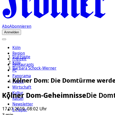
Abo
Abonnieren
Anmelden
Köln
Region
Startseite
Freizeit
Köln
Restaurants
Barbara Schock-Werner
FC
Panorama
Kölner Dom: Die Domtürme werden
Politik
Wirtschaft
Kultur
Kölner Dom-Geheimnisse
Die Domt
Rätsel
Newsletter
17.07.2019, 08:02 Uhr
E-Paper
3 min