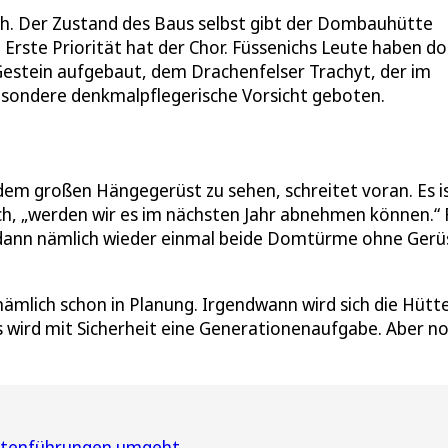
ch. Der Zustand des Baus selbst gibt der Dombauhütte
Erste Priorität hat der Chor. Füssenichs Leute haben do
Gestein aufgebaut, dem Drachenfelser Trachyt, der im
besondere denkmalpflegerische Vorsicht geboten.
dem großen Hängegerüst zu sehen, schreitet voran. Es i
nich, „werden wir es im nächsten Jahr abnehmen können.“ 
n dann nämlich wieder einmal beide Domtürme ohne Gerü
 nämlich schon in Planung. Irgendwann wird sich die Hütt
wird mit Sicherheit eine Generationenaufgabe. Aber n
ratenführungen umgeht