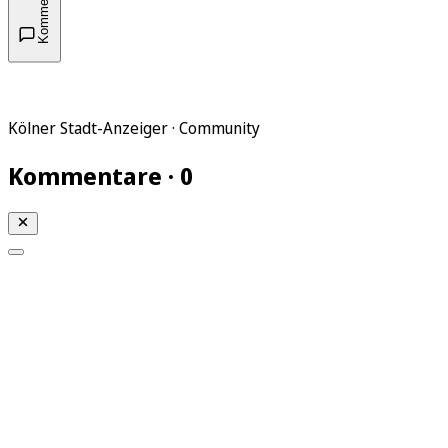
Kommentare
Kölner Stadt-Anzeiger · Community
Kommentare · 0
Mein KStA
Meine Artikel
Meine Region
Meine Newsletter
Mein KStA PLUS
Mein E-Paper