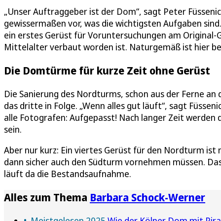
„Unser Auftraggeber ist der Dom“, sagt Peter Füsseni
gewissermaßen vor, was die wichtigsten Aufgaben sind. 
ein erstes Gerüst für Voruntersuchungen am Original-
Mittelalter verbaut worden ist. Naturgemäß ist hier 
Die Domtürme für kurze Zeit ohne Gerüst
Die Sanierung des Nordturms, schon aus der Ferne an 
das dritte in Folge. „Wenn alles gut läuft“, sagt Füsse
alle Fotografen: Aufgepasst! Nach langer Zeit werde
sein.
Aber nur kurz: Ein viertes Gerüst für den Nordturm ist
dann sicher auch den Südturm vornehmen müssen. Das 
läuft da die Bestandsaufnahme.
Alles zum Thema
Barbara Schock-Werner
Meistgelesen 2025
Wie der Kölner Dom mit Pi