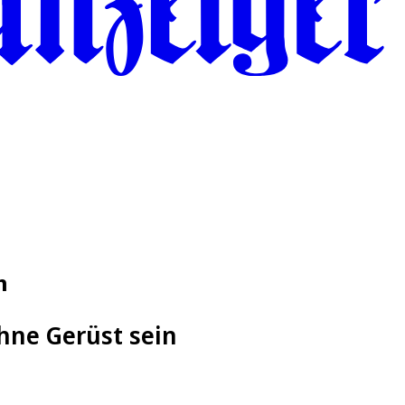
n
hne Gerüst sein