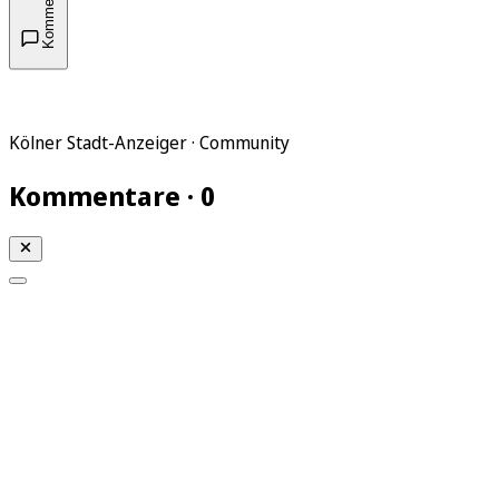
Kommentare
Kölner Stadt-Anzeiger · Community
Kommentare · 0
Mein KStA
Meine Artikel
Meine Region
Meine Newsletter
Mein KStA PLUS
Mein E-Paper