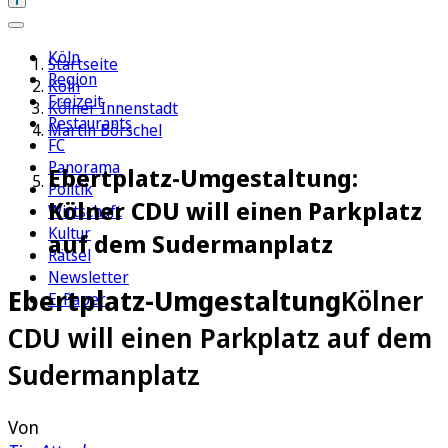
Köln
Startseite
Region
Köln
Freizeit
Kölner Innenstadt
Restaurants
Martin Börschel
FC
Panorama
Ebertplatz-Umgestaltung:
Politik
Kölner CDU will einen Parkplatz
Wirtschaft
Kultur
auf dem Sudermanplatz
Rätsel
Newsletter
Ebertplatz-Umgestaltung
Kölner
E-Paper
CDU will einen Parkplatz auf dem
Sudermanplatz
Von