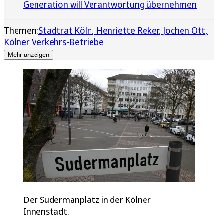
Generation will Verantwortung übernehmen
Themen:
Stadtrat Köln
Henriette Reker
Jochen Ott
Kölner Verkehrs-Betriebe
Mehr anzeigen
Der Sudermanplatz in der Kölner
Innenstadt.