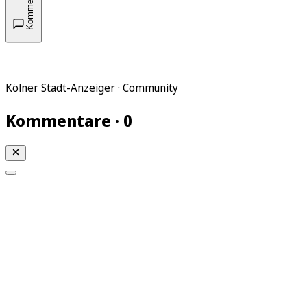
Kommentare
Kölner Stadt-Anzeiger · Community
Kommentare · 0
Mein KStA
Meine Artikel
Meine Region
Meine Newsletter
Mein KStA PLUS
Mein E-Paper