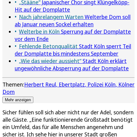
„Stääne“
Japanischer Chor singt Klüngelköpp-
Hit auf der Domplatte
Nach jahrelangem Warten
Welterbe Dom soll
ab Januar neuen Sockel erhalten
Welterbe in Köln
Sperrung auf der Domplatte
vor dem Ende
Fehlende Betonqualität
Stadt Köln sperrt Teil
der Domplatte bis mindestens September
„Wie das wieder aussieht“
Stadt Köln erklärt
ungewöhnliche Absperrung auf der Domplatte
Themen:
Herbert Reul
Ebertplatz
Polizei Köln
Kölner
Dom
Mehr anzeigen
Sicher fühlen soll sich aber nicht nur der Adel, sondern
alle Gäste. „Eine funktionierende Großstadt benötigt
ein Umfeld, das für alle Menschen angenehm und
sicher ist. Ich sehe hier in unserer Stadt großen