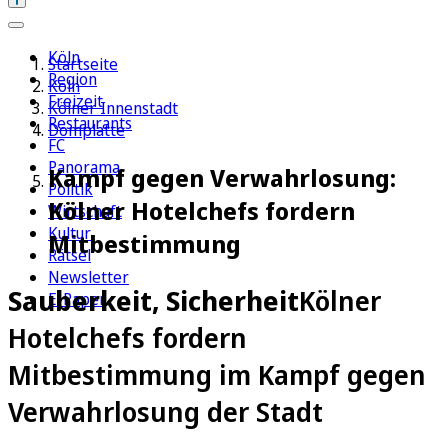
Köln
Startseite
Region
Köln
Freizeit
Kölner Innenstadt
Restaurants
Domplatte
FC
Panorama
Kampf gegen Verwahrlosung:
Politik
Kölner Hotelchefs fordern
Wirtschaft
Kultur
Mitbestimmung
Rätsel
Newsletter
Sauberkeit, Sicherheit
Kölner
E-Paper
Hotelchefs fordern
Mitbestimmung im Kampf gegen
Verwahrlosung der Stadt