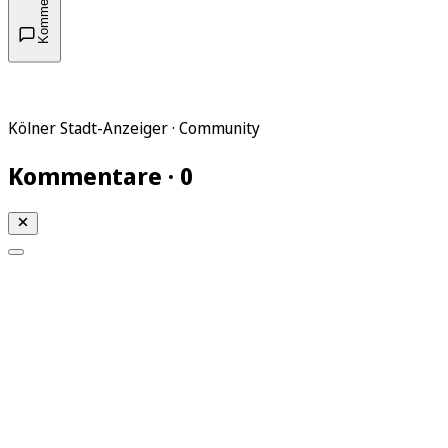
Kommentare
Kölner Stadt-Anzeiger · Community
Kommentare · 0
Mein KStA
Meine Artikel
Meine Region
Meine Newsletter
Mein KStA PLUS
Mein E-Paper