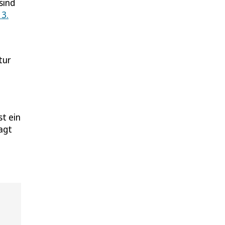
sind
 3.
tur
t ein
sagt