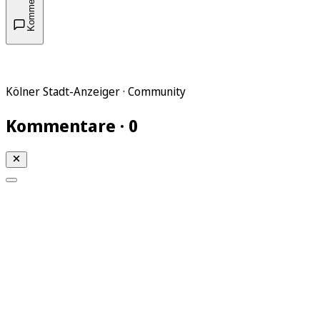
Kommentare
Kölner Stadt-Anzeiger · Community
Kommentare · 0
Mein KStA
Meine Artikel
Meine Region
Meine Newsletter
Mein KStA PLUS
Mein E-Paper