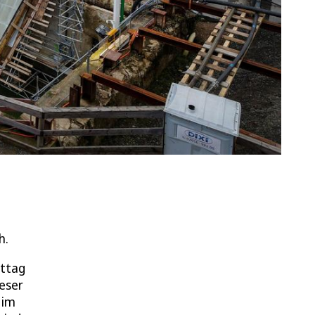
h.
ittag
eser
 im