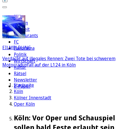
Köln
Region
Freizeit
Restaurants
FC
EILMELDUNG
Panorama
Politik
Verdacht auf illegales Rennen: Zwei Tote bei schwerem
Wirtschaft
Motorradunfall auf der L124 in Köln
Kultur
Rätsel
Newsletter
Startseite
E-Paper
Köln
Kölner Innenstadt
Oper Köln
Köln: Vor Oper und Schauspiel
sollen bald Feste erlaubt sein