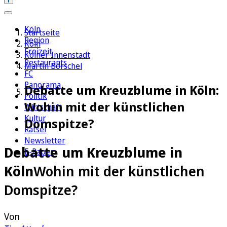
Köln
Startseite
Region
Köln
Freizeit
Kölner Innenstadt
Restaurants
Martin Börschel
FC
Panorama
Debatte um Kreuzblume in Köln:
Politik
Wohin mit der künstlichen
Wirtschaft
Kultur
Domspitze?
Rätsel
Newsletter
Debatte um Kreuzblume in
E-Paper
Köln
Wohin mit der künstlichen
Domspitze?
Von