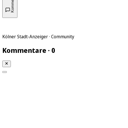
Kommentare
Kölner Stadt-Anzeiger · Community
Kommentare · 0
Mein KStA
Meine Artikel
Meine Region
Meine Newsletter
Mein KStA PLUS
Mein E-Paper