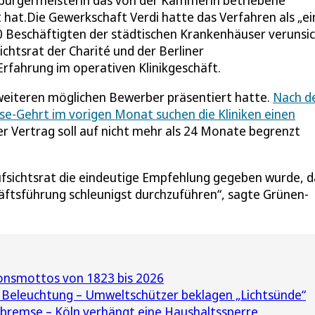
rbürgermeisterin das von der Kämmerin betriebene
 hat.Die Gewerkschaft Verdi hatte das Verfahren als „ei
00 Beschäftigten der städtischen Krankenhäuser verunsic
chtsrat der Charité und der Berliner
Erfahrung im operativen Klinikgeschäft.
weiteren möglichen Bewerber präsentiert hatte.
Nach d
-Gehrt im vorigen Monat suchen die Kliniken einen
r Vertrag soll auf nicht mehr als 24 Monate begrenzt
ufsichtsrat die eindeutige Empfehlung gegeben wurde, d
äftsführung schleunigst durchzuführen“, sagte Grünen-
ionsmottos von 1823 bis 2026
 Beleuchtung – Umweltschützer beklagen „Lichtsünde“
remse – Köln verhängt eine Haushaltssperre