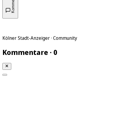
Kommentare
Kölner Stadt-Anzeiger · Community
Kommentare · 0
Mein KStA
Meine Artikel
Meine Region
Meine Newsletter
Mein KStA PLUS
Mein E-Paper