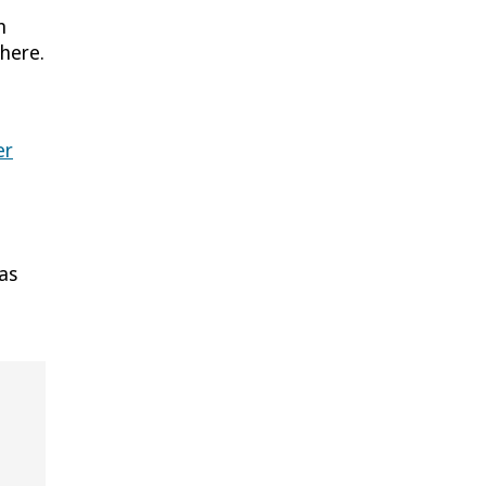
n
here.
er
as