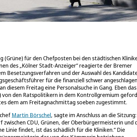
 (Grüne) für den Chefposten bei den städtischen Klinik
en des „Kölner Stadt-Anzeiger“ reagierte der Bremer
dem Besetzungsverfahren und der Auswahl des Kandidate
sgeschäftsführer für die finanziell schwer angeschlage
t an diesem Freitag eine Personalsuche in Gang. Eben das
) von den Ratspolitikern in dem Kontrollgremium geford
Rates dem am Freitagnachmittag soeben zugestimmt.
schef
Martin Börschel
, sagte im Anschluss an die Sitzung:
rf zwischen CDU, Grünen, der Oberbürgermeisterin und 
inie findet, ist das schädlich für die Kliniken.“ Die