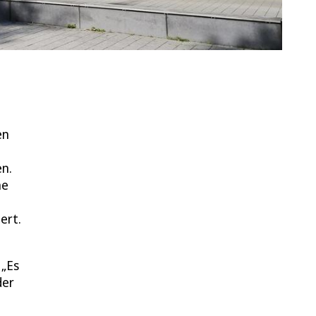
en
n.
ne
ert.
 „Es
der