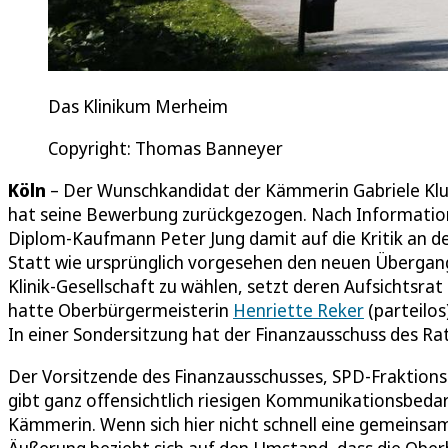
Das Klinikum Merheim
Copyright: Thomas Banneyer
Köln
– Der Wunschkandidat der Kämmerin Gabriele Klug
hat seine Bewerbung zurückgezogen. Nach Information
Diplom-Kaufmann Peter Jung damit auf die Kritik an 
Statt wie ursprünglich vorgesehen den neuen Übergang
Klinik-Gesellschaft zu wählen, setzt deren Aufsichtsra
hatte Oberbürgermeisterin
Henriette Reker
(parteilos
In einer Sondersitzung hat der Finanzausschuss des 
Der Vorsitzende des Finanzausschusses, SPD-Fraktion
gibt ganz offensichtlich riesigen Kommunikationsbeda
Kämmerin. Wenn sich hier nicht schnell eine gemeinsame L