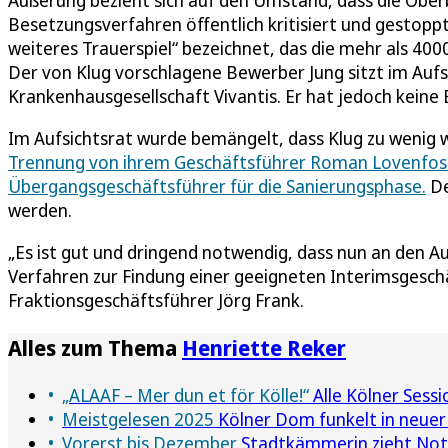
Äußerung bezieht sich auf den Umstand, dass die Obe
Besetzungsverfahren öffentlich kritisiert und gestoppt
weiteres Trauerspiel“ bezeichnet, das die mehr als 40
Der von Klug vorschlagene Bewerber Jung sitzt im Aufsi
Krankenhausgesellschaft Vivantis. Er hat jedoch keine 
Im Aufsichtsrat wurde bemängelt, dass Klug zu wenig 
Trennung von ihrem Geschäftsführer Roman Lovenfosse
Übergangsgeschäftsführer für die Sanierungsphase.
De
werden.
„Es ist gut und dringend notwendig, dass nun an den A
Verfahren zur Findung einer geeigneten Interimsgesch
Fraktionsgeschäftsführer Jörg Frank.
Alles zum Thema
Henriette Reker
„ALAAF – Mer dun et för Kölle!“
Alle Kölner Sess
Meistgelesen 2025
Kölner Dom funkelt in neuer
Vorerst bis Dezember
Stadtkämmerin zieht Notb