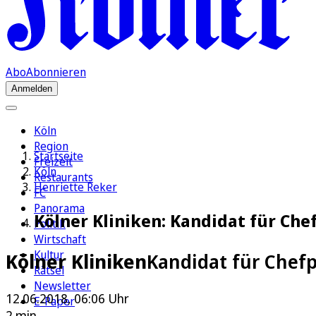
Abo
Abonnieren
Anmelden
Köln
Region
Startseite
Freizeit
Köln
Restaurants
Henriette Reker
FC
Panorama
Kölner Kliniken: Kandidat für Ch
Politik
Wirtschaft
Kultur
Kölner Kliniken
Kandidat für Chef
Rätsel
Newsletter
12.06.2018, 06:06 Uhr
E-Paper
2 min