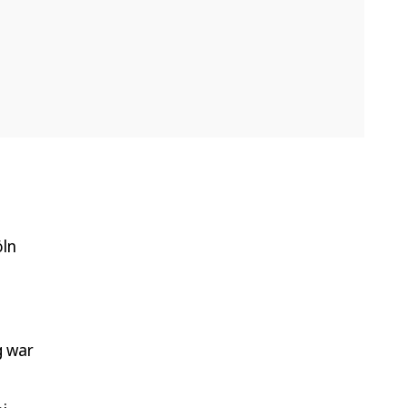
öln
g war