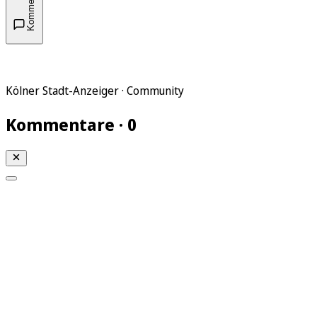
Kommentare
Kölner Stadt-Anzeiger · Community
Kommentare · 0
Mein KStA
Meine Artikel
Meine Region
Meine Newsletter
Mein KStA PLUS
Mein E-Paper