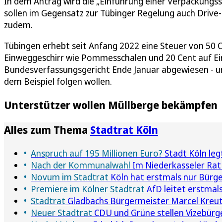
In dem Antrag wird die „Einführung einer Verpackungsst
sollen im Gegensatz zur Tübinger Regelung auch Drive
zudem.
Tübingen erhebt seit Anfang 2022 eine Steuer von 50 
Einweggeschirr wie Pommesschalen und 20 Cent auf E
Bundesverfassungsgericht Ende Januar abgewiesen - un
dem Beispiel folgen wollen.
Unterstützer wollen Müllberge bekämpfen
Alles zum Thema
Stadtrat Köln
Anspruch auf 195 Millionen Euro?
Stadt Köln le
Nach der Kommunalwahl
Im Niederkasseler Rat 
Novum im Stadtrat
Köln hat erstmals nur Bürg
Premiere im Kölner Stadtrat
AfD leitet erstmals
Stadtrat
Gladbachs Bürgermeister Marcel Kreut
Neuer Stadtrat
CDU und Grüne stellen Vizebürge