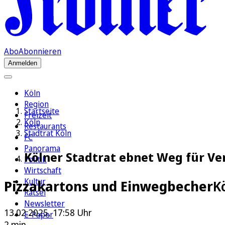
Abo
Abonnieren
Anmelden
Köln
Region
Startseite
Freizeit
Köln
Restaurants
Stadtrat Köln
FC
Panorama
Kölner Stadtrat ebnet Weg für V
Politik
Wirtschaft
Kultur
Pizzakartons und Einwegbecher
K
Rätsel
Newsletter
13.02.2025, 17:58 Uhr
E-Paper
2 min