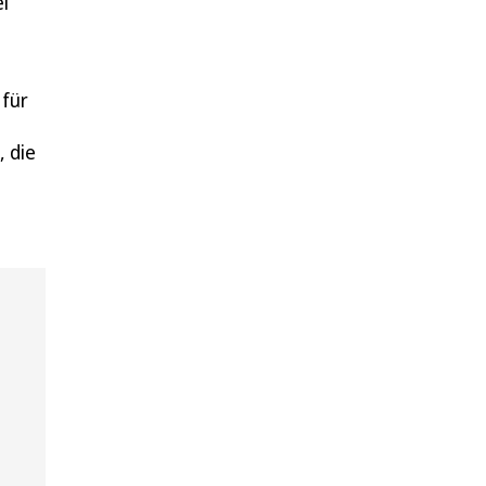
i
 für
 die