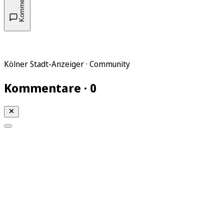
Kommentare
Kölner Stadt-Anzeiger · Community
Kommentare · 0
Mein KStA
Meine Artikel
Meine Region
Meine Newsletter
Mein KStA PLUS
Mein E-Paper