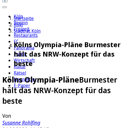
Köln
Startseite
Region
Köln
Freizeit
Stadtrat Köln
Restaurants
FC
Kölns Olympia-Pläne Burmester
Panorama
hält das NRW-Konzept für das
Politik
Wirtschaft
beste
Kultur
Rätsel
Kölns Olympia-Pläne
Burmester
Newsletter
E-Paper
hält das NRW-Konzept für das
beste
Von
Susanne Rohlfing