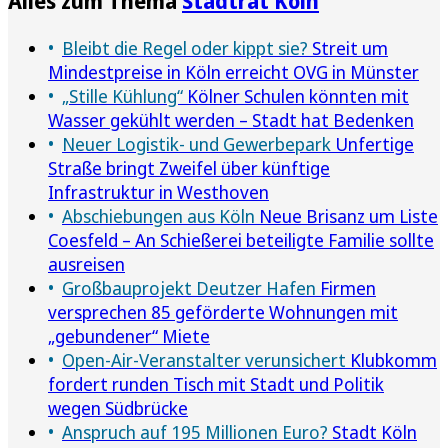
Alles zum Thema
Stadtrat Köln
Bleibt die Regel oder kippt sie?
Streit um
Mindestpreise in Köln erreicht OVG in Münster
„Stille Kühlung“
Kölner Schulen könnten mit
Wasser gekühlt werden – Stadt hat Bedenken
Neuer Logistik- und Gewerbepark
Unfertige
Straße bringt Zweifel über künftige
Infrastruktur in Westhoven
Abschiebungen aus Köln
Neue Brisanz um Liste
Coesfeld – An Schießerei beteiligte Familie sollte
ausreisen
Großbauprojekt Deutzer Hafen
Firmen
versprechen 85 geförderte Wohnungen mit
„gebundener“ Miete
Open-Air-Veranstalter verunsichert
Klubkomm
fordert runden Tisch mit Stadt und Politik
wegen Südbrücke
Anspruch auf 195 Millionen Euro?
Stadt Köln