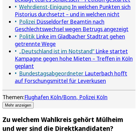
Wehrdienst-Einigung
In welchen Punkten sich
Pistorius durchsetzt – und in welchen nicht
Polizei
Düsseldorfer Beamtin nach
Geschlechtswechsel wegen Betrugs angezeigt
Politik
Linke im Gladbacher Stadtrat gehen
getrennte Wege
„Deutschland ist im Notstand“
Linke startet
Kampagne gegen hohe Mieten – Treffen in Köln
geplant
Bundestagsabgeordneter
Lauterbach hofft
auf Forschungsmittel für Leverkusen
Themen:
Flughafen Köln/Bonn
Polizei Köln
Mehr anzeigen
Zu welchem Wahlkreis gehört Mülheim
und wer sind die Direktkandidaten?