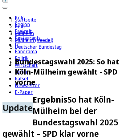
Köln
Startseite
Region
Köln
Freizeit
Mülheim
Restaurants
Mülheim (Veedel)
FC
Deutscher Bundestag
Panorama
Politik
Bundestagswahl 2025: So hat
Wirtschaft
Köln-Mülheim gewählt - SPD
Kultur
Rätsel
vorne
Newsletter
E-Paper
Ergebnis
So hat Köln-
Update
Mülheim bei der
Bundestagswahl 2025
gewählt – SPD klar vorne