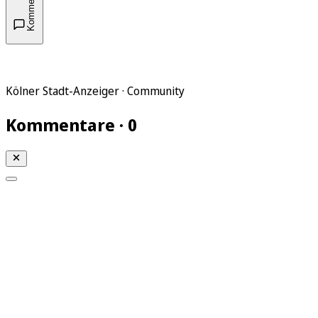
Kommentare
Kölner Stadt-Anzeiger · Community
Kommentare · 0
Mein KStA
Meine Artikel
Meine Region
Meine Newsletter
Mein KStA PLUS
Mein E-Paper