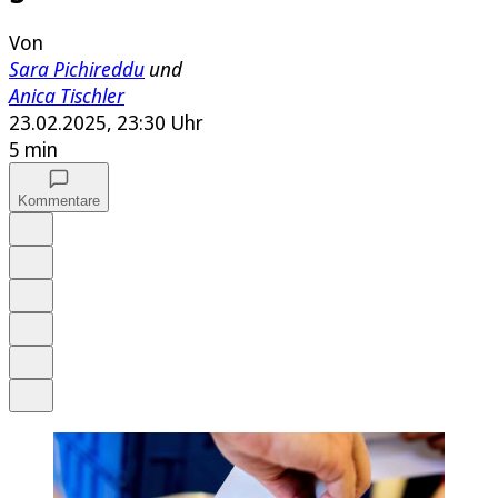
Von
Sara Pichireddu
und
Anica Tischler
23.02.2025, 23:30 Uhr
5 min
Kommentare
Auf Google bevorzugen
Anhören
Schrift
Merken
Drucken
Teilen