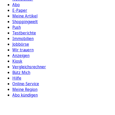
Abo
E-Paper
Meine Artikel
Shoppingwelt
Push
Testberichte
Immobilien
Jobbörse
Wir trauern
Anzeigen
Kiosk
Vergleichsrechner
Bütz Mich
Hilfe
Online-Service
Meine Region
Abo kündigen
FOLGEN SIE UNS
ENTDECKEN SIE UNSERE APP