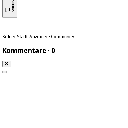
Kommentare
Kölner Stadt-Anzeiger · Community
Kommentare · 0
Mein KStA
Meine Artikel
Meine Region
Meine Newsletter
Mein KStA PLUS
Mein E-Paper