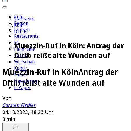
Köln
Startseite
Region
Köln
Freizeit
DITIB
Restaurants
FC
Muezzin-Ruf in Köln: Antrag der
Panorama
Ditib reißt alte Wunden auf
Politik
Wirtschaft
Kultur
Muezzin-Ruf in Köln
Antrag der
Rätsel
Ditib reißt alte Wunden auf
Newsletter
E-Paper
Von
Carsten Fiedler
04.10.2022, 18:23 Uhr
3 min