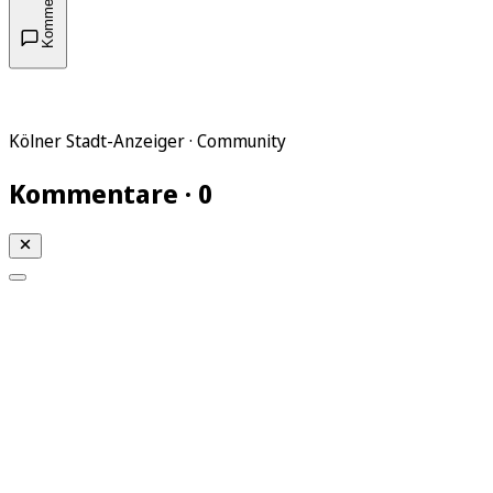
Kommentare
Kölner Stadt-Anzeiger · Community
Kommentare · 0
Mein KStA
Meine Artikel
Meine Region
Meine Newsletter
Mein KStA PLUS
Mein E-Paper