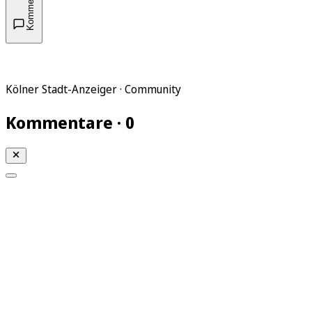
Kommentare
Kölner Stadt-Anzeiger · Community
Kommentare · 0
Mein KStA
Meine Artikel
Meine Region
Meine Newsletter
Mein KStA PLUS
Mein E-Paper