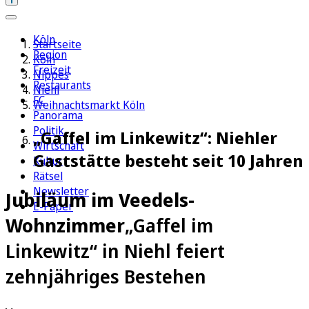
Köln
Startseite
Region
Köln
Freizeit
Nippes
Restaurants
Niehl
FC
Weihnachtsmarkt Köln
Panorama
Politik
„Gaffel im Linkewitz“: Niehler
Wirtschaft
Gaststätte besteht seit 10 Jahren
Kultur
Rätsel
Newsletter
Jubiläum im Veedels-
E-Paper
Wohnzimmer
„Gaffel im
Linkewitz“ in Niehl feiert
zehnjähriges Bestehen