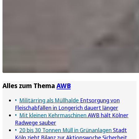
Alles zum Thema
AWB
Militärring als Müllhalde
Entsorgung von
Fleischabfällen in Longerich dauert länger
Mit kleinen Kehrmaschinen
AWB hält Kölner
Radwege sauber
20 bis 30 Tonnen Müll in Grünanlagen
Stadt
Köln zieht Bilanz zur Aktionswoche Sicherheit