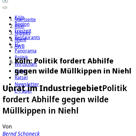
Köln
Startseite
Region
Köln
Freizeit
Nippes
Restaurants
Niehl
FC
AWB
Panorama
Politik
Köln: Politik fordert Abhilfe
Wirtschaft
gegen wilde Müllkippen in Niehl
Kultur
Rätsel
Newsletter
Unrat im Industriegebiet
Politik
E-Paper
fordert Abhilfe gegen wilde
Müllkippen in Niehl
Von
Bernd Schöneck