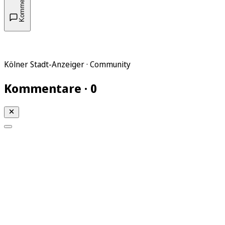
Kommentare
Kölner Stadt-Anzeiger · Community
Kommentare · 0
Mein KStA
Meine Artikel
Meine Region
Meine Newsletter
Mein KStA PLUS
Mein E-Paper