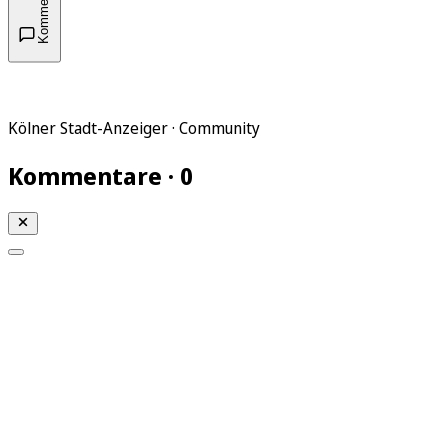
Kommentare
Kölner Stadt-Anzeiger · Community
Kommentare · 0
Mein KStA
Meine Artikel
Meine Region
Meine Newsletter
Mein KStA PLUS
Mein E-Paper