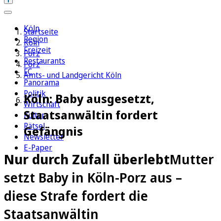
Köln
Startseite
Region
Köln
Freizeit
Porz
Restaurants
Porz
FC
Amts- und Landgericht Köln
Panorama
Politik
Köln: Baby ausgesetzt,
Wirtschaft
Staatsanwältin fordert
Kultur
Rätsel
Gefängnis
Newsletter
E-Paper
Nur durch Zufall überlebt
Mutter
setzt Baby in Köln-Porz aus –
diese Strafe fordert die
Staatsanwältin