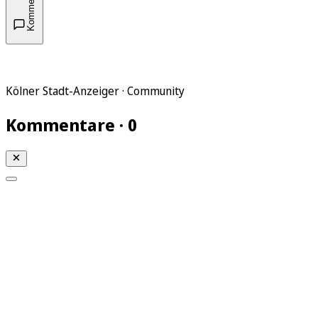
Kommentare
Kölner Stadt-Anzeiger · Community
Kommentare · 0
Mein KStA
Meine Artikel
Meine Region
Meine Newsletter
Mein KStA PLUS
Mein E-Paper