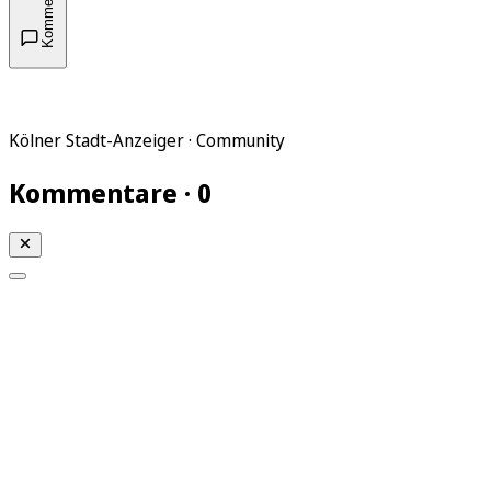
Kommentare
Kölner Stadt-Anzeiger · Community
Kommentare · 0
Mein KStA
Meine Artikel
Meine Region
Meine Newsletter
Mein KStA PLUS
Mein E-Paper