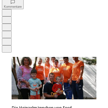
Kommentare
Auf Google bevorzugen
Anhören
Schrift
Merken
Drucken
Teilen
Die Heinzelmännchen von Ford