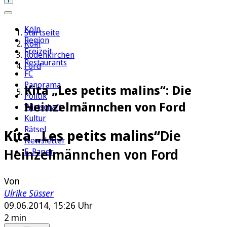
Köln
Startseite
Region
Köln
Freizeit
Rodenkirchen
Restaurants
Ford
FC
Panorama
Kita „Les petits malins“: Die
Politik
Heinzelmännchen von Ford
Wirtschaft
Kultur
Rätsel
Kita „Les petits malins“
Die
Newsletter
Heinzelmännchen von Ford
E-Paper
Von
Ulrike Süsser
09.06.2014, 15:26 Uhr
2 min