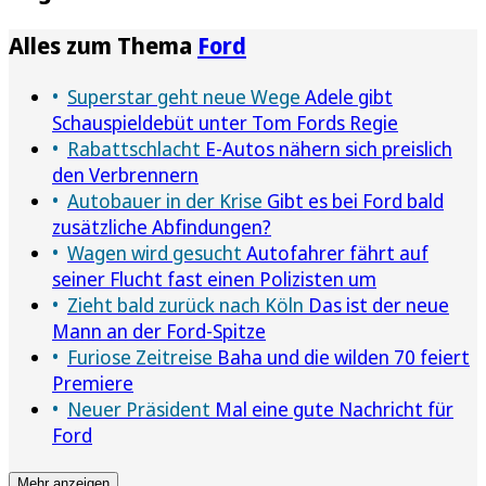
Alles zum Thema
Ford
Superstar geht neue Wege
Adele gibt
Schauspieldebüt unter Tom Fords Regie
Rabattschlacht
E-Autos nähern sich preislich
den Verbrennern
Autobauer in der Krise
Gibt es bei Ford bald
zusätzliche Abfindungen?
Wagen wird gesucht
Autofahrer fährt auf
seiner Flucht fast einen Polizisten um
Zieht bald zurück nach Köln
Das ist der neue
Mann an der Ford-Spitze
Furiose Zeitreise
Baha und die wilden 70 feiert
Premiere
Neuer Präsident
Mal eine gute Nachricht für
Ford
Mehr anzeigen