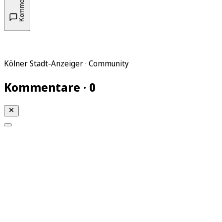
Kommentare
Kölner Stadt-Anzeiger · Community
Kommentare · 0
Mein KStA
Meine Artikel
Meine Region
Meine Newsletter
Mein KStA PLUS
Mein E-Paper