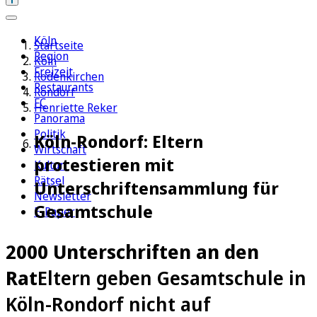
Köln
Startseite
Region
Köln
Freizeit
Rodenkirchen
Restaurants
Rondorf
FC
Henriette Reker
Panorama
Politik
Köln-Rondorf: Eltern
Wirtschaft
protestieren mit
Kultur
Rätsel
Unterschriftensammlung für
Newsletter
Gesamtschule
E-Paper
2000 Unterschriften an den
Rat
Eltern geben Gesamtschule in
Köln-Rondorf nicht auf