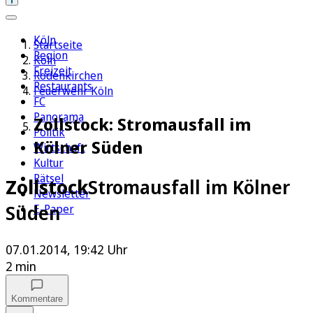
Köln
Startseite
Region
Köln
Freizeit
Rodenkirchen
Restaurants
Feuerwehr Köln
FC
Panorama
Zollstock: Stromausfall im
Politik
Kölner Süden
Wirtschaft
Kultur
Rätsel
Zollstock
Stromausfall im Kölner
Newsletter
Süden
E-Paper
07.01.2014, 19:42 Uhr
2 min
Kommentare
Auf Google bevorzugen