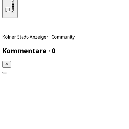
Kommentare
Kölner Stadt-Anzeiger · Community
Kommentare · 0
Mein KStA
Meine Artikel
Meine Region
Meine Newsletter
Mein KStA PLUS
Mein E-Paper