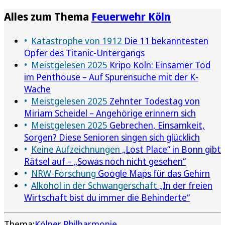
Alles zum Thema
Feuerwehr Köln
Katastrophe von 1912
Die 11 bekanntesten
Opfer des Titanic-Untergangs
Meistgelesen 2025
Kripo Köln: Einsamer Tod
im Penthouse – Auf Spurensuche mit der K-
Wache
Meistgelesen 2025
Zehnter Todestag von
Miriam Scheidel – Angehörige erinnern sich
Meistgelesen 2025
Gebrechen, Einsamkeit,
Sorgen? Diese Senioren singen sich glücklich
Keine Aufzeichnungen
„Lost Place“ in Bonn gibt
Rätsel auf – „Sowas noch nicht gesehen“
NRW-Forschung
Google Maps für das Gehirn
Alkohol in der Schwangerschaft
„In der freien
Wirtschaft bist du immer die Behinderte“
Thema:
Kölner Philharmonie