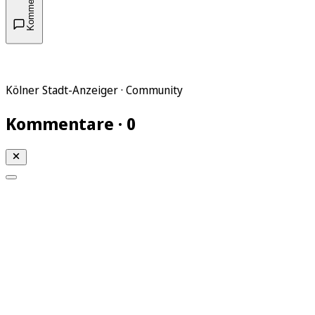
Kommentare
Kölner Stadt-Anzeiger · Community
Kommentare · 0
Mein KStA
Meine Artikel
Meine Region
Meine Newsletter
Mein KStA PLUS
Mein E-Paper