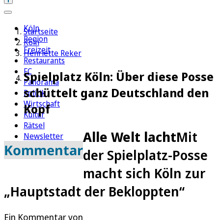
Köln
Startseite
Region
Köln
Freizeit
Henriette Reker
Restaurants
FC
Spielplatz Köln: Über diese Posse
Panorama
schüttelt ganz Deutschland den
Politik
Wirtschaft
Kopf
Kultur
Rätsel
Alle Welt lacht
Mit
Newsletter
Kommentar
E-Paper
der Spielplatz-Posse
macht sich Köln zur
„Hauptstadt der Bekloppten“
Ein Kommentar von